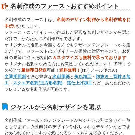
名刺作成のファーストおすすめポイント
名刺作成のファーストは、
名刺のデザイン制作から名刺作成をお
手伝い
いたします。
ファーストのデザイナーが作成した豊富な名刺デザインから選ぶ
だけで、かんたんに名刺作成ができます。
オリジナルの名刺を希望する方でもデザインテンプレートから選
ぶだけで、ファーストのデザイナーが柔軟に対応するので、お客
様の要望に沿った名刺の
カスタマイズも無料で承っております
。
オリジナル名刺を求める方にも満足していただけます！ 15時まで
の校了で
最短即日発送
可能！
送料無料！
(ゆうメール便のみ)
半透明用紙
を含む豊富な
名刺用紙
と
角丸加工
・
切抜き・型抜き加
工
・
スクエア名刺(正方形名刺)
・
箔仕上げ加工
など、あなただけの
プレミアムな名刺作成が可能です。
ジャンルから名刺デザインを選ぶ
名刺作成ファーストのテンプレートからジャンル別に分けた一覧
となります。女性向けのデザインやおしゃれなデザインなどでま
とめられておりますので気になるジャンルを見てみてください。