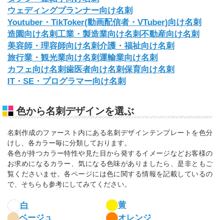
ウェディングプランナー向け名刺
Youtuber・TikToker(動画配信者・VTuber)向け名刺
造園向け名刺
工業・製造業向け名刺
不動産向け名刺
美容師・理容師向け名刺
介護・福祉向け名刺
旅行業・観光業向け名刺
運輸業向け名刺
カフェ向け名刺
歯医者向け名刺
保育向け名刺
IT・SE・プログラマー向け名刺
色から名刺デザインを選ぶ
名刺作成のファースト内にある名刺デザインテンプレートを色分
けし、各カラー毎に分類しております。
各色が持つカラー特性や見た目から発するイメージなどお客様の
お求めになるカラー、気になる色味がありましたら、是非ともご
覧くださいませ。各ページには色に関する情報を記載しているの
で、そちらも参考にしてみてください。
黄
白
ベージュ
オレンジ