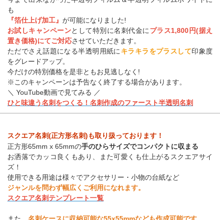
も
『箔仕上げ加工』
が可能になりました!
お試しキャンペーン
として特別に名刺代金に
プラス1,800円(据え
置き価格)にてご対応
させていただきます。
ただでさえ話題になる半透明用紙に
キラキラをプラスして
印象度
をグレードアップ。
今だけの特別価格を是非ともお見逃しなく!
※このキャンペーンは予告なく終了する場合があります。
＼ YouTube動画で見てみる ／
ひと味違う名刺をつくる！名刺作成のファースト半透明名刺
スクエア名刺(正方形名刺)も取り扱っております！
正方形65mm x 65mmの
手のひらサイズでコンパクトに収まる
お洒落でカッコ良くもあり、また可愛くも仕上がるスクエアサイ
ズ！
使用できる用途は様々でアクセサリー・小物の台紙など
ジャンルを問わず幅広くご利用になれます。
スクエア名刺テンプレート一覧
また、
名刺ケースに収納可能な55x55mmなども作成可能です。