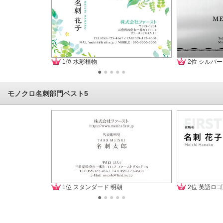
1位 水彩植物
2位 シルバ
●
●
●
●
●
モノクロ名刺部門ベスト5
1位 スタンダード 明朝
2位 英語ロゴ
●
●
●
●
●