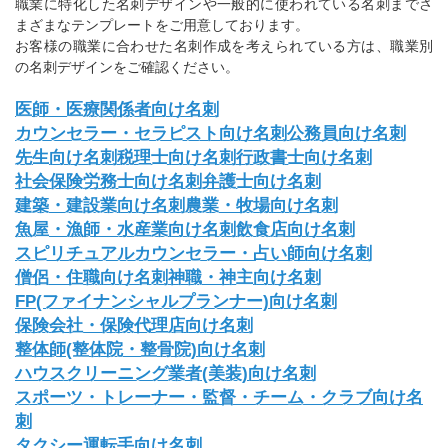
職業に特化した名刺デザインや一般的に使われている名刺までさ
まざまなテンプレートをご用意しております。
お客様の職業に合わせた名刺作成を考えられている方は、職業別
の名刺デザインをご確認ください。
医師・医療関係者向け名刺
カウンセラー・セラピスト向け名刺
公務員向け名刺
先生向け名刺
税理士向け名刺
行政書士向け名刺
社会保険労務士向け名刺
弁護士向け名刺
建築・建設業向け名刺
農業・牧場向け名刺
魚屋・漁師・水産業向け名刺
飲食店向け名刺
スピリチュアルカウンセラー・占い師向け名刺
僧侶・住職向け名刺
神職・神主向け名刺
FP(ファイナンシャルプランナー)向け名刺
保険会社・保険代理店向け名刺
整体師(整体院・整骨院)向け名刺
ハウスクリーニング業者(美装)向け名刺
スポーツ・トレーナー・監督・チーム・クラブ向け名
刺
タクシー運転手向け名刺