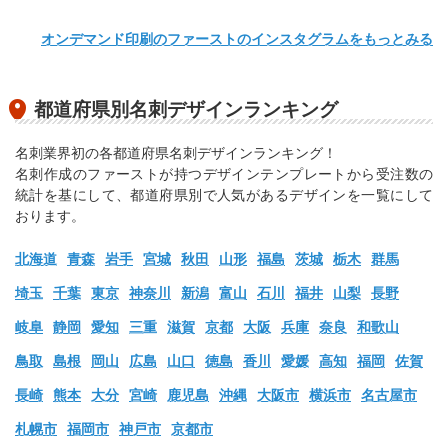
オンデマンド印刷のファーストのインスタグラムをもっとみる
都道府県別名刺デザインランキング
名刺業界初の各都道府県名刺デザインランキング！
名刺作成のファーストが持つデザインテンプレートから受注数の
統計を基にして、都道府県別で人気があるデザインを一覧にして
おります。
北海道
青森
岩手
宮城
秋田
山形
福島
茨城
栃木
群馬
埼玉
千葉
東京
神奈川
新潟
富山
石川
福井
山梨
長野
岐阜
静岡
愛知
三重
滋賀
京都
大阪
兵庫
奈良
和歌山
鳥取
島根
岡山
広島
山口
徳島
香川
愛媛
高知
福岡
佐賀
長崎
熊本
大分
宮崎
鹿児島
沖縄
大阪市
横浜市
名古屋市
札幌市
福岡市
神戸市
京都市