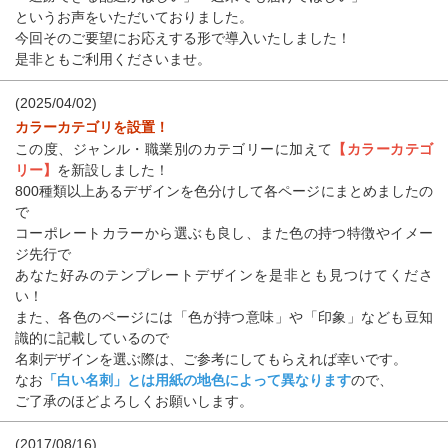
というお声をいただいておりました。
今回そのご要望にお応えする形で導入いたしました！
是非ともご利用くださいませ。
(2025/04/02)
カラーカテゴリを設置！
この度、ジャンル・職業別のカテゴリーに加えて
【カラーカテゴ
リー】
を新設しました！
800種類以上あるデザインを色分けして各ページにまとめましたの
で
コーポレートカラーから選ぶも良し、また色の持つ特徴やイメー
ジ先行で
あなた好みのテンプレートデザインを是非とも見つけてくださ
い！
また、各色のページには「色が持つ意味」や「印象」なども豆知
識的に記載しているので
名刺デザインを選ぶ際は、ご参考にしてもらえれば幸いです。
なお
「白い名刺」とは用紙の地色によって異なります
ので、
ご了承のほどよろしくお願いします。
(2017/08/16)