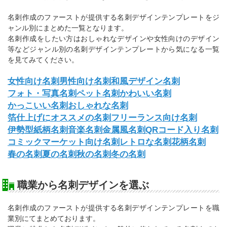
名刺作成のファーストが提供する名刺デザインテンプレートをジ
ャンル別にまとめた一覧となります。
名刺作成をしたい方はおしゃれなデザインや女性向けのデザイン
等などジャンル別の名刺デザインテンプレートから気になる一覧
を見てみてください。
女性向け名刺
男性向け名刺
和風デザイン名刺
フォト・写真名刺
ペット名刺
かわいい名刺
かっこいい名刺
おしゃれな名刺
箔仕上げにオススメの名刺
フリーランス向け名刺
伊勢型紙柄名刺
音楽名刺
金属風名刺
QRコード入り名刺
コミックマーケット向け名刺
レトロな名刺
花柄名刺
春の名刺
夏の名刺
秋の名刺
冬の名刺
職業から名刺デザインを選ぶ
名刺作成のファーストが提供する名刺デザインテンプレートを職
業別にてまとめております。