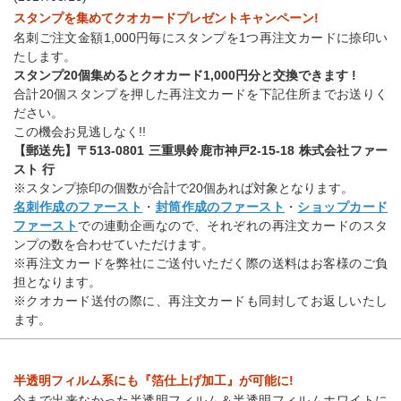
スタンプを集めてクオカードプレゼントキャンペーン!
名刺ご注文金額1,000円毎にスタンプを1つ再注文カードに捺印い
たします。
スタンプ20個集めるとクオカード1,000円分と交換できます !
合計20個スタンプを押した再注文カードを下記住所までお送りく
ださい。
この機会お見逃しなく!!
【郵送先】〒513-0801 三重県鈴鹿市神戸2-15-18 株式会社ファー
スト 行
※スタンプ捺印の個数が合計で20個あれば対象となります。
名刺作成のファースト
・
封筒作成のファースト
・
ショップカード
ファースト
での連動企画なので、それぞれの再注文カードのスタ
ンプの数を合わせていただけます。
※再注文カードを弊社にご送付いただく際の送料はお客様のご負
担となります。
※クオカード送付の際に、再注文カードも同封してお返しいたし
ます。
半透明フィルム系にも『箔仕上げ加工』が可能に!
今まで出来なかった半透明フィルム＆半透明フィルムホワイトに