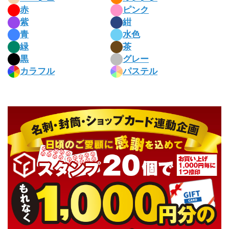
赤
ピンク
紫
紺
青
水色
緑
茶
黒
グレー
カラフル
パステル