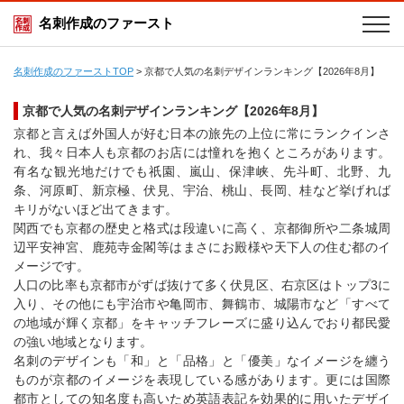
名刺作成のファースト
名刺作成のファーストTOP
>
京都で人気の名刺デザインランキング【2026年8月】
京都で人気の名刺デザインランキング【2026年8月】
京都と言えば外国人が好む日本の旅先の上位に常にランクインさ
れ、我々日本人も京都のお店には憧れを抱くところがあります。
有名な観光地だけでも祇園、嵐山、保津峡、先斗町、北野、九
条、河原町、新京極、伏見、宇治、桃山、長岡、桂など挙げれば
キリがないほど出てきます。
関西でも京都の歴史と格式は段違いに高く、京都御所や二条城周
辺平安神宮、鹿苑寺金閣等はまさにお殿様や天下人の住む都のイ
メージです。
人口の比率も京都市がずば抜けて多く伏見区、右京区はトップ3に
入り、その他にも宇治市や亀岡市、舞鶴市、城陽市など「すべて
の地域が輝く京都」をキャッチフレーズに盛り込んでおり都民愛
の強い地域となります。
名刺のデザインも「和」と「品格」と「優美」なイメージを纏う
ものが京都のイメージを表現している感があります。更には国際
都市としての知名度も高いため英語表記を効果的に用いたデザイ