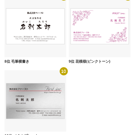
8位 毛筆横書き
9位 花模様(ピンクトーン)
10