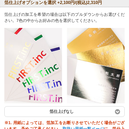
箔仕上げオプションを選択 +2,100円/(税込)2,310円
箔仕上げの加工を希望の場合は以下のプルダウンからお選びくだ
さい。7色の中からお好みの色を選択してください。
箔仕上げなし
※1. 用紙によっては、箔加工をお断りさせていただく場合がござ
います。予めご了承ください。
取扱い用紙一覧ページ
に、箔仕上