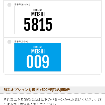
加工オプションを選択 +500円/(税込)550円
角丸加工を希望の場合は以下のパターンからお選びください。該
当する加工内容を入力してください。