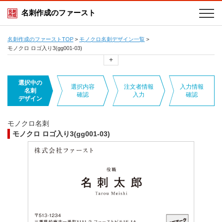
名刺作成のファースト
名刺作成のファーストTOP
>
モノクロ名刺デザイン一覧
>
モノクロ ロゴ入り3(gg001-03)
+
選択中の
選択内容
注文者情報
入力情報
名刺
確認
入力
確認
デザイン
モノクロ名刺
モノクロ ロゴ入り3(gg001-03)