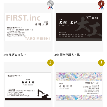
2位 英語ロゴ入り
3位 筆文字職人・黒
4
5