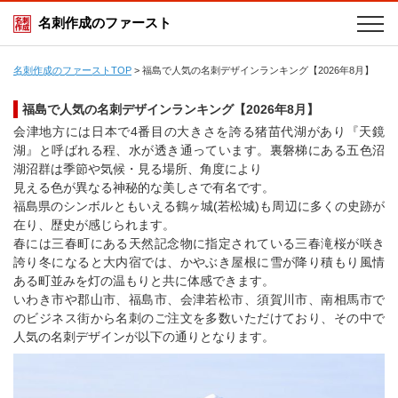
名刺作成のファースト
名刺作成のファーストTOP
>
福島で人気の名刺デザインランキング【2026年8月】
福島で人気の名刺デザインランキング【2026年8月】
会津地方には日本で4番目の大きさを誇る猪苗代湖があり『天鏡
湖』と呼ばれる程、水が透き通っています。裏磐梯にある五色沼
湖沼群は季節や気候・見る場所、角度により
見える色が異なる神秘的な美しさで有名です。
福島県のシンボルともいえる鶴ヶ城(若松城)も周辺に多くの史跡が
在り、歴史が感じられます。
春には三春町にある天然記念物に指定されている三春滝桜が咲き
誇り冬になると大内宿では、かやぶき屋根に雪が降り積もり風情
ある町並みを灯の温もりと共に体感できます。
いわき市や郡山市、福島市、会津若松市、須賀川市、南相馬市で
のビジネス街から名刺のご注文を多数いただけており、その中で
人気の名刺デザインが以下の通りとなります。