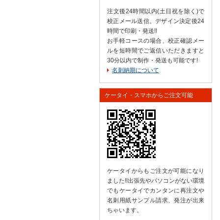
注文後24時間以内(土日祝を除く)で
校正メール送信。デザイン決定後24
時間で印刷・発送!!
お手軽コースの場合、校正確認メー
ルを短時間でご返信いただきますと
30分以内で制作・発送も可能です!
名刺納期について
ケータイ・スマホからご注文可能
ケータイからもご注文が可能になり
ました!!出張先やパソコンがない環境
でもケータイでカンタンに再注文や
名刺用紙サンプル請求、発注が出来
ちゃいます。