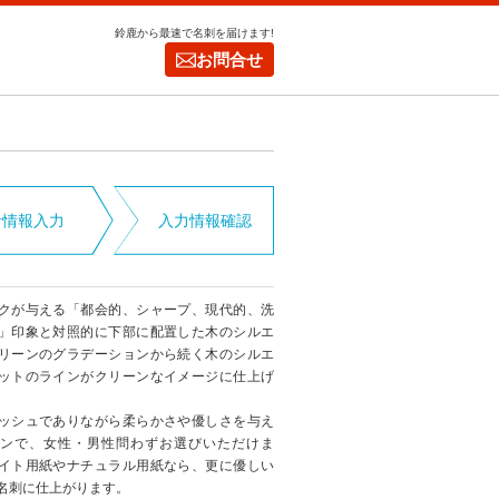
鈴鹿から最速で名刺を届けます!
お問合せ
者情報入力
入力情報確認
クが与える「都会的、シャープ、現代的、洗
」印象と対照的に下部に配置した木のシルエ
リーンのグラデーションから続く木のシルエ
ットのラインがクリーンなイメージに仕上げ
。
ッシュでありながら柔らかさや優しさを与え
ンで、女性・男性問わずお選びいただけま
イト用紙やナチュラル用紙なら、更に優しい
名刺に仕上がります。