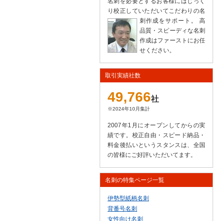
名刺を必要とするお客様にはじっく
り校正していただいてこだわりの名
刺作成をサポート。
高
品質・スピーディな名刺
作成はファーストにお任
せください。
取引実績社数
49,766
社
※2024年10月集計
2007年1月にオープンしてからの実
績です。校正自由・スピード納品・
料金後払いというスタンスは、全国
の皆様にご好評いただいてます。
名刺の特集ページ一覧
伊勢型紙柄名刺
背番号名刺
女性向け名刺