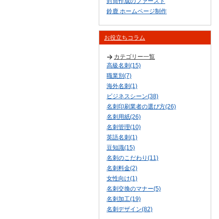
封筒作成のファースト
鈴鹿 ホームページ制作
お役立ちコラム
カテゴリー一覧
高級名刺(15)
職業別(7)
海外名刺(1)
ビジネスシーン(38)
名刺印刷業者の選び方(26)
名刺用紙(26)
名刺管理(10)
英語名刺(1)
豆知識(15)
名刺のこだわり(11)
名刺料金(2)
女性向け(1)
名刺交換のマナー(5)
名刺加工(19)
名刺デザイン(82)