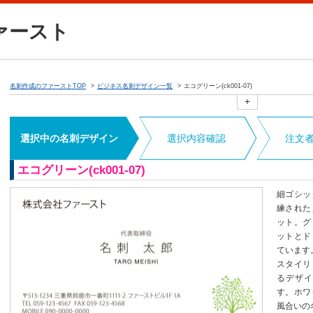
ァースト
名刺作成のファーストTOP
ビジネス名刺デザイン一覧
エコグリーン(ck001-07)
+
選択中の名刺デザイン
選択内容確認
注文
エコグリーン(ck001-07)
細ゴシッ
練された
ット。グ
ットとド
ています
スタイリ
るデザイ
す。ホワ
風合いの