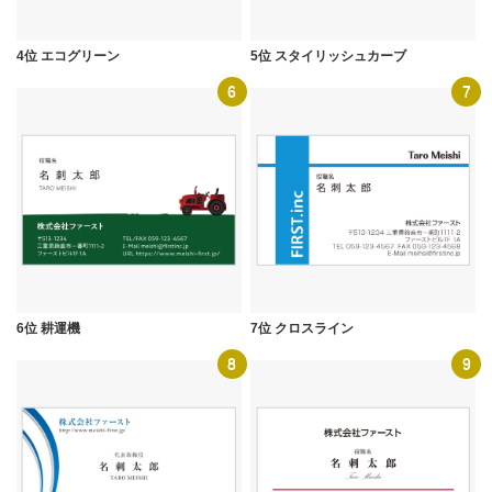
4位 エコグリーン
5位 スタイリッシュカーブ
6
7
6位 耕運機
7位 クロスライン
8
9