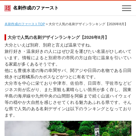
名刺作成のファースト
名刺作成のファーストTOP
>
大分で人気の名刺デザインランキング【2026年8月】
大分で人気の名刺デザインランキング【2026年8月】
大分といえば別府、別府と言えば温泉ですね。
旅行好き・温泉好きの人にはぜひ足を運びたい名湯がひしめいて
います。情報によると別府市の市民の方は自宅に温泉を引いてい
る家庭が多くあるそうです。
他にも豊後水道の海の幸関サバ、関アジや日田の名物である日田
焼きそば柑橘系のカボスなどがつとに有名です。
大分市を中心に栄ており中津市、佐伯市、日田市、宇佐市などビ
ジネス街が広がり、また景観も素晴らしい箇所が多く存し、国東
半島の海岸線や九州中央の山間部を阿蘇まで続く山波ハイウェイ
等の穏やか大自然を感じさせてくれる魅力あふれる県です。そん
な県で人気のある名刺デザインは以下のランキングとなっており
ます。