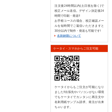
注文後24時間以内(土日祝を除く)で
校正メール送信。デザイン決定後24
時間で印刷・発送!!
お手軽コースの場合、校正確認メー
ルを短時間でご返信いただきますと
30分以内で制作・発送も可能です!
名刺納期について
ケータイ・スマホからご注文可能
ケータイからもご注文が可能になり
ました!!出張先やパソコンがない環境
でもケータイでカンタンに再注文や
名刺用紙サンプル請求、発注が出来
ちゃいます。