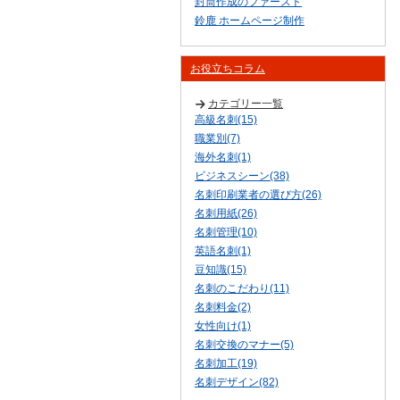
封筒作成のファースト
鈴鹿 ホームページ制作
お役立ちコラム
カテゴリー一覧
高級名刺(15)
職業別(7)
海外名刺(1)
ビジネスシーン(38)
名刺印刷業者の選び方(26)
名刺用紙(26)
名刺管理(10)
英語名刺(1)
豆知識(15)
名刺のこだわり(11)
名刺料金(2)
女性向け(1)
名刺交換のマナー(5)
名刺加工(19)
名刺デザイン(82)