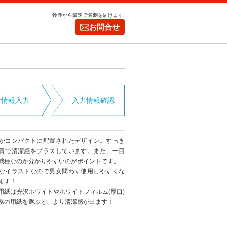
鈴鹿から最速で名刺を届けます!
お問合せ
者情報入力
入力情報確認
がコンパクトに配置されたデザイン。すっき
青で清潔感をプラスしています。また、一目
職種なのか分かりやすいのがポイントです。
なイラストなので男女問わず使用しやすくな
ます！
用紙は光沢ホワイトやホワイトフィルム(厚口)
系の用紙を選ぶと、より清潔感が出ます！