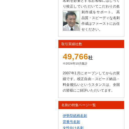
名刺を必要とするお客様にはじっく
り校正していただいてこだわりの名
刺作成をサポート。
高
品質・スピーディな名刺
作成はファーストにお任
せください。
取引実績社数
49,766
社
※2024年10月集計
2007年1月にオープンしてからの実
績です。校正自由・スピード納品・
料金後払いというスタンスは、全国
の皆様にご好評いただいてます。
名刺の特集ページ一覧
伊勢型紙柄名刺
背番号名刺
女性向け名刺