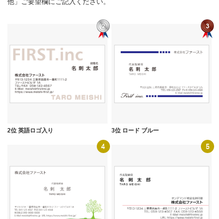
他」ご要望欄にご記入ください。
2位 英語ロゴ入り
3位 ロード ブルー
4
5