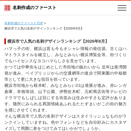
名刺作成のファースト
名刺作成のファーストTOP
>
横浜市で人気の名刺デザインランキング【2026年8月】
横浜市で人気の名刺デザインランキング【2026年8月】
ハマっ子の街、横浜は昔も今もオシャレ情報の発信源。古くはハ
マトラスタイルを確立し、みなとみらい横浜博覧会等、街づくり
でもハイセンスなヨコハマらしさを見せています。
かつては中華街をはじめとした市街地の賑わいから 近年は港湾開
発が進み、ベイブリッジからの交通網等の進歩で関東圏の中核都
市として更に大きな役目を担っています。
横浜市街地から桜木町、みなとみらい21は発展が進み、赤レンガ
倉庫、本牧埠頭、山下公園、伊勢佐木町、元町商店街等テレビの
ドラマでもしばしば目にする街並みは住みやすさも定評がありま
す。随所にみられる異国情緒あふれるたたずまいがこの街の魅力
を感じさせてくれます。
そんな横浜市で人気の名刺デザインはスタイリッシュなものがラ
ンクインしていますね。色やフォントなどを自分好みにカスタマ
イズして周囲に差をつけてみてはいかがでしょうか。