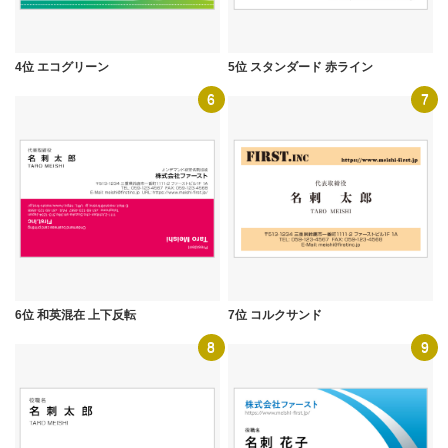
4位 エコグリーン
5位 スタンダード 赤ライン
6
7
6位 和英混在 上下反転
7位 コルクサンド
8
9