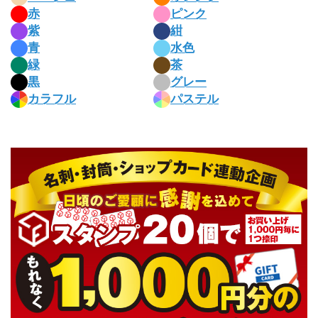
赤
ピンク
紫
紺
青
水色
緑
茶
黒
グレー
カラフル
パステル