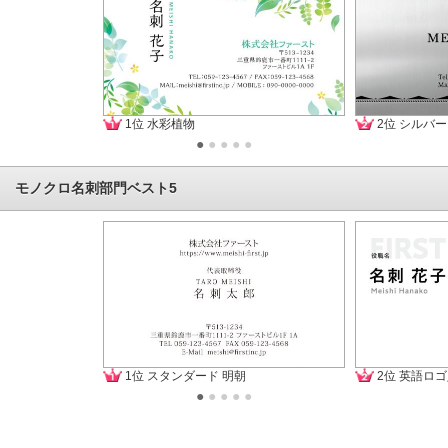
1位 水彩植物
2位 シルバ
●
●
●
●
●
モノクロ名刺部門ベスト5
1位 スタンダード 明朝
2位 英語ロゴ
●
●
●
●
●