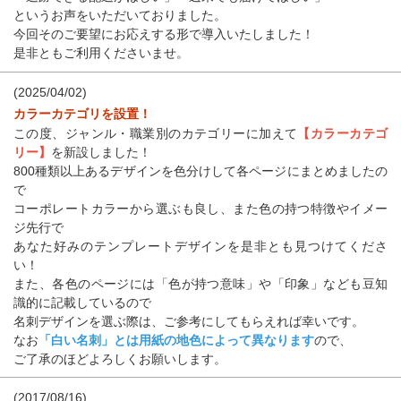
というお声をいただいておりました。
今回そのご要望にお応えする形で導入いたしました！
是非ともご利用くださいませ。
(2025/04/02)
カラーカテゴリを設置！
この度、ジャンル・職業別のカテゴリーに加えて
【カラーカテゴ
リー】
を新設しました！
800種類以上あるデザインを色分けして各ページにまとめましたの
で
コーポレートカラーから選ぶも良し、また色の持つ特徴やイメー
ジ先行で
あなた好みのテンプレートデザインを是非とも見つけてくださ
い！
また、各色のページには「色が持つ意味」や「印象」なども豆知
識的に記載しているので
名刺デザインを選ぶ際は、ご参考にしてもらえれば幸いです。
なお
「白い名刺」とは用紙の地色によって異なります
ので、
ご了承のほどよろしくお願いします。
(2017/08/16)