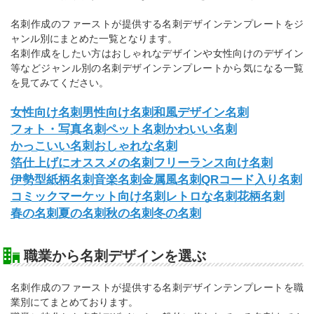
名刺作成のファーストが提供する名刺デザインテンプレートをジ
ャンル別にまとめた一覧となります。
名刺作成をしたい方はおしゃれなデザインや女性向けのデザイン
等などジャンル別の名刺デザインテンプレートから気になる一覧
を見てみてください。
女性向け名刺
男性向け名刺
和風デザイン名刺
フォト・写真名刺
ペット名刺
かわいい名刺
かっこいい名刺
おしゃれな名刺
箔仕上げにオススメの名刺
フリーランス向け名刺
伊勢型紙柄名刺
音楽名刺
金属風名刺
QRコード入り名刺
コミックマーケット向け名刺
レトロな名刺
花柄名刺
春の名刺
夏の名刺
秋の名刺
冬の名刺
職業から名刺デザインを選ぶ
名刺作成のファーストが提供する名刺デザインテンプレートを職
業別にてまとめております。