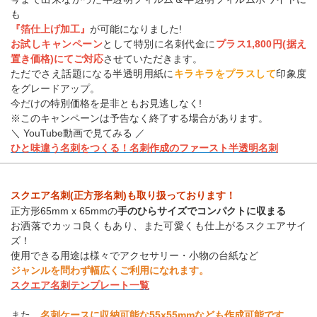
も
『箔仕上げ加工』
が可能になりました!
お試しキャンペーン
として特別に名刺代金に
プラス1,800円(据え
置き価格)にてご対応
させていただきます。
ただでさえ話題になる半透明用紙に
キラキラをプラスして
印象度
をグレードアップ。
今だけの特別価格を是非ともお見逃しなく!
※このキャンペーンは予告なく終了する場合があります。
＼ YouTube動画で見てみる ／
ひと味違う名刺をつくる！名刺作成のファースト半透明名刺
スクエア名刺(正方形名刺)も取り扱っております！
正方形65mm x 65mmの
手のひらサイズでコンパクトに収まる
お洒落でカッコ良くもあり、また可愛くも仕上がるスクエアサイ
ズ！
使用できる用途は様々でアクセサリー・小物の台紙など
ジャンルを問わず幅広くご利用になれます。
スクエア名刺テンプレート一覧
また、
名刺ケースに収納可能な55x55mmなども作成可能です。