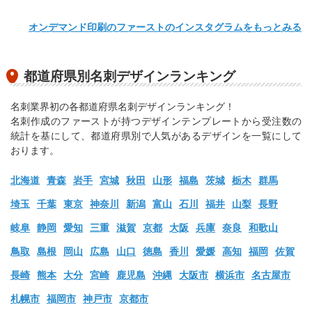
オンデマンド印刷のファーストのインスタグラムをもっとみる
都道府県別名刺デザインランキング
名刺業界初の各都道府県名刺デザインランキング！
名刺作成のファーストが持つデザインテンプレートから受注数の
統計を基にして、都道府県別で人気があるデザインを一覧にして
おります。
北海道
青森
岩手
宮城
秋田
山形
福島
茨城
栃木
群馬
埼玉
千葉
東京
神奈川
新潟
富山
石川
福井
山梨
長野
岐阜
静岡
愛知
三重
滋賀
京都
大阪
兵庫
奈良
和歌山
鳥取
島根
岡山
広島
山口
徳島
香川
愛媛
高知
福岡
佐賀
長崎
熊本
大分
宮崎
鹿児島
沖縄
大阪市
横浜市
名古屋市
札幌市
福岡市
神戸市
京都市