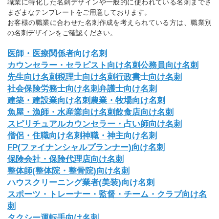
職業に特化した名刺デザインや一般的に使われている名刺までさ
まざまなテンプレートをご用意しております。
お客様の職業に合わせた名刺作成を考えられている方は、職業別
の名刺デザインをご確認ください。
医師・医療関係者向け名刺
カウンセラー・セラピスト向け名刺
公務員向け名刺
先生向け名刺
税理士向け名刺
行政書士向け名刺
社会保険労務士向け名刺
弁護士向け名刺
建築・建設業向け名刺
農業・牧場向け名刺
魚屋・漁師・水産業向け名刺
飲食店向け名刺
スピリチュアルカウンセラー・占い師向け名刺
僧侶・住職向け名刺
神職・神主向け名刺
FP(ファイナンシャルプランナー)向け名刺
保険会社・保険代理店向け名刺
整体師(整体院・整骨院)向け名刺
ハウスクリーニング業者(美装)向け名刺
スポーツ・トレーナー・監督・チーム・クラブ向け名
刺
タクシー運転手向け名刺