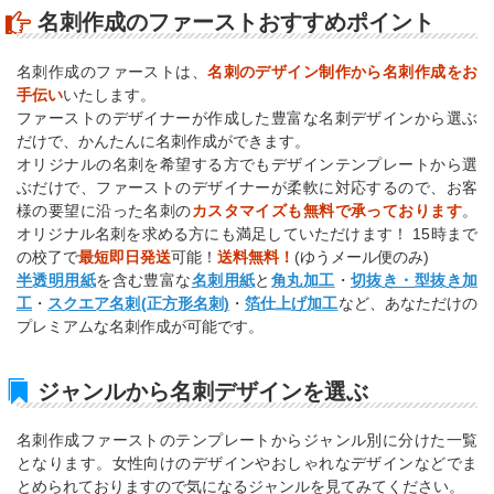
名刺作成のファーストおすすめポイント
名刺作成のファーストは、
名刺のデザイン制作から名刺作成をお
手伝い
いたします。
ファーストのデザイナーが作成した豊富な名刺デザインから選ぶ
だけで、かんたんに名刺作成ができます。
オリジナルの名刺を希望する方でもデザインテンプレートから選
ぶだけで、ファーストのデザイナーが柔軟に対応するので、お客
様の要望に沿った名刺の
カスタマイズも無料で承っております
。
オリジナル名刺を求める方にも満足していただけます！ 15時まで
の校了で
最短即日発送
可能！
送料無料！
(ゆうメール便のみ)
半透明用紙
を含む豊富な
名刺用紙
と
角丸加工
・
切抜き・型抜き加
工
・
スクエア名刺(正方形名刺)
・
箔仕上げ加工
など、あなただけの
プレミアムな名刺作成が可能です。
ジャンルから名刺デザインを選ぶ
名刺作成ファーストのテンプレートからジャンル別に分けた一覧
となります。女性向けのデザインやおしゃれなデザインなどでま
とめられておりますので気になるジャンルを見てみてください。