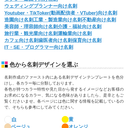
ウェディングプランナー向け名刺
Youtuber・TikToker(動画配信者・VTuber)向け名刺
造園向け名刺
工業・製造業向け名刺
不動産向け名刺
美容師・理容師向け名刺
介護・福祉向け名刺
旅行業・観光業向け名刺
運輸業向け名刺
カフェ向け名刺
歯医者向け名刺
保育向け名刺
IT・SE・プログラマー向け名刺
色から名刺デザインを選ぶ
名刺作成のファースト内にある名刺デザインテンプレートを色分
けし、各カラー毎に分類しております。
各色が持つカラー特性や見た目から発するイメージなどお客様の
お求めになるカラー、気になる色味がありましたら、是非ともご
覧くださいませ。各ページには色に関する情報を記載しているの
で、そちらも参考にしてみてください。
黄
白
ベージュ
オレンジ