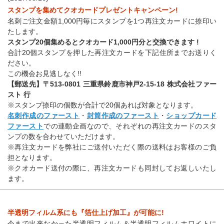
スタンプを集めてクオカードプレゼントキャンペーン!
名刺ご注文金額1,000円毎にスタンプを1つ再注文カードに捺印い
たします。
スタンプ20個集めるとクオカード1,000円分と交換できます !
合計20個スタンプを押した再注文カードを下記住所までお送りく
ださい。
この機会お見逃しなく!!
【郵送先】〒513-0801 三重県鈴鹿市神戸2-15-18 株式会社ファー
スト 行
※スタンプ捺印の個数が合計で20個あれば対象となります。
名刺作成のファースト
・
封筒作成のファースト
・
ショップカード
ファースト
での連動企画なので、それぞれの再注文カードのスタ
ンプの数を合わせていただけます。
※再注文カードを弊社にご送付いただく際の送料はお客様のご負
担となります。
※クオカード送付の際に、再注文カードも同封してお返しいたし
ます。
半透明フィルム系にも『箔仕上げ加工』が可能に!
今まで出来なかった半透明フィルム＆半透明フィルムホワイトに