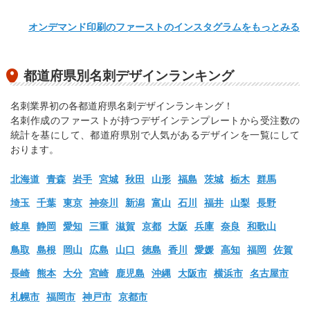
オンデマンド印刷のファーストのインスタグラムをもっとみる
都道府県別名刺デザインランキング
名刺業界初の各都道府県名刺デザインランキング！
名刺作成のファーストが持つデザインテンプレートから受注数の
統計を基にして、都道府県別で人気があるデザインを一覧にして
おります。
北海道
青森
岩手
宮城
秋田
山形
福島
茨城
栃木
群馬
埼玉
千葉
東京
神奈川
新潟
富山
石川
福井
山梨
長野
岐阜
静岡
愛知
三重
滋賀
京都
大阪
兵庫
奈良
和歌山
鳥取
島根
岡山
広島
山口
徳島
香川
愛媛
高知
福岡
佐賀
長崎
熊本
大分
宮崎
鹿児島
沖縄
大阪市
横浜市
名古屋市
札幌市
福岡市
神戸市
京都市