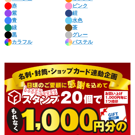
赤
ピンク
紫
紺
青
水色
緑
茶
黒
グレー
カラフル
パステル