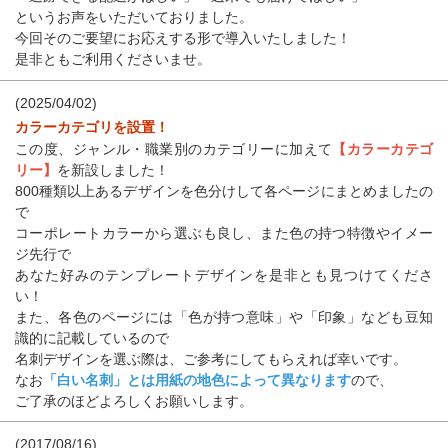
というお声をいただいておりました。
今回そのご要望にお応えする形で導入いたしました！
是非ともご利用くださいませ。
(2025/04/02)
カラーカテゴリを設置！
この度、ジャンル・職業別のカテゴリーに加えて
【カラーカテゴ
リー】
を新設しました！
800種類以上あるデザインを色分けして各ページにまとめましたの
で
コーポレートカラーから選ぶも良し、また色の持つ特徴やイメー
ジ先行で
あなた好みのテンプレートデザインを是非とも見つけてくださ
い！
また、各色のページには「色が持つ意味」や「印象」なども豆知
識的に記載しているので
名刺デザインを選ぶ際は、ご参考にしてもらえれば幸いです。
なお
「白い名刺」とは用紙の地色によって異なります
ので、
ご了承のほどよろしくお願いします。
(2017/08/16)