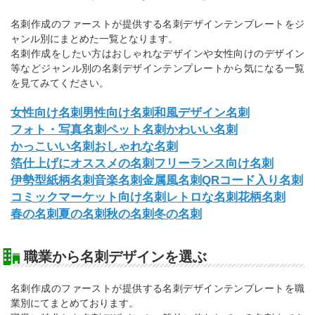
名刺作成のファーストが提供する名刺デザインテンプレートをジ
ャンル別にまとめた一覧となります。
名刺作成をしたい方はおしゃれなデザインや女性向けのデザイン
等などジャンル別の名刺デザインテンプレートから気になる一覧
を見てみてください。
女性向け名刺
男性向け名刺
和風デザイン名刺
フォト・写真名刺
ペット名刺
かわいい名刺
かっこいい名刺
おしゃれな名刺
箔仕上げにオススメの名刺
フリーランス向け名刺
伊勢型紙柄名刺
音楽名刺
金属風名刺
QRコード入り名刺
コミックマーケット向け名刺
レトロな名刺
花柄名刺
春の名刺
夏の名刺
秋の名刺
冬の名刺
職業から名刺デザインを選ぶ
名刺作成のファーストが提供する名刺デザインテンプレートを職
業別にてまとめております。