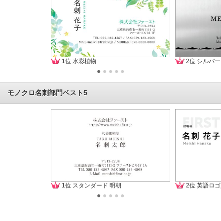
1位 水彩植物
2位 シルバ
●
●
●
●
●
モノクロ名刺部門ベスト5
1位 スタンダード 明朝
2位 英語ロゴ
●
●
●
●
●