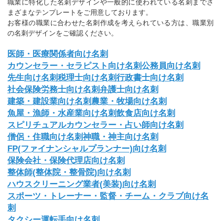
職業に特化した名刺デザインや一般的に使われている名刺までさ
まざまなテンプレートをご用意しております。
お客様の職業に合わせた名刺作成を考えられている方は、職業別
の名刺デザインをご確認ください。
医師・医療関係者向け名刺
カウンセラー・セラピスト向け名刺
公務員向け名刺
先生向け名刺
税理士向け名刺
行政書士向け名刺
社会保険労務士向け名刺
弁護士向け名刺
建築・建設業向け名刺
農業・牧場向け名刺
魚屋・漁師・水産業向け名刺
飲食店向け名刺
スピリチュアルカウンセラー・占い師向け名刺
僧侶・住職向け名刺
神職・神主向け名刺
FP(ファイナンシャルプランナー)向け名刺
保険会社・保険代理店向け名刺
整体師(整体院・整骨院)向け名刺
ハウスクリーニング業者(美装)向け名刺
スポーツ・トレーナー・監督・チーム・クラブ向け名
刺
タクシー運転手向け名刺