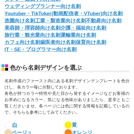
ウェディングプランナー向け名刺
Youtuber・TikToker(動画配信者・VTuber)向け名刺
造園向け名刺
工業・製造業向け名刺
不動産向け名刺
美容師・理容師向け名刺
介護・福祉向け名刺
旅行業・観光業向け名刺
運輸業向け名刺
カフェ向け名刺
歯医者向け名刺
保育向け名刺
IT・SE・プログラマー向け名刺
色から名刺デザインを選ぶ
名刺作成のファースト内にある名刺デザインテンプレートを色分
けし、各カラー毎に分類しております。
各色が持つカラー特性や見た目から発するイメージなどお客様の
お求めになるカラー、気になる色味がありましたら、是非ともご
覧くださいませ。各ページには色に関する情報を記載しているの
で、そちらも参考にしてみてください。
黄
白
ベージュ
オレンジ