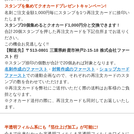
スタンプを集めてクオカードプレゼントキャンペーン!
名刺ご注文金額1,000円毎にスタンプを1つ再注文カードに捺印い
たします。
スタンプ20個集めるとクオカード1,000円分と交換できます !
合計20個スタンプを押した再注文カードを下記住所までお送りく
ださい。
この機会お見逃しなく!!
【郵送先】〒513-0801 三重県鈴鹿市神戸2-15-18 株式会社ファー
スト 行
※スタンプ捺印の個数が合計で20個あれば対象となります。
名刺作成のファースト
・
封筒作成のファースト
・
ショップカード
ファースト
での連動企画なので、それぞれの再注文カードのスタ
ンプの数を合わせていただけます。
※再注文カードを弊社にご送付いただく際の送料はお客様のご負
担となります。
※クオカード送付の際に、再注文カードも同封してお返しいたし
ます。
半透明フィルム系にも『箔仕上げ加工』が可能に!
今まで出来なかった半透明フィルム＆半透明フィルムホワイトに