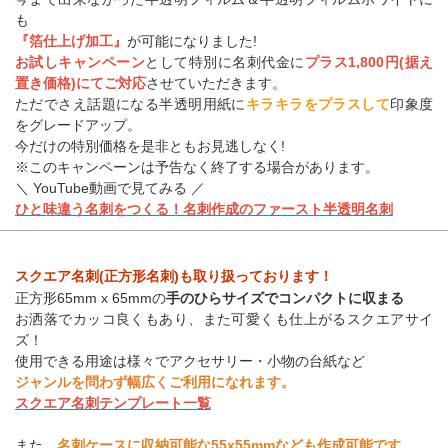
も
『箔仕上げ加工』
が可能になりました!
お試しキャンペーン
として特別に名刺代金に
プラス1,800円(据え
置き価格)にてご対応
させていただきます。
ただでさえ話題になる半透明用紙に
キラキラをプラスして
印象度
をグレードアップ。
今だけの特別価格を是非ともお見逃しなく!
※このキャンペーンは予告なく終了する場合があります。
＼ YouTube動画で見てみる ／
ひと味違う名刺をつくる！名刺作成のファースト半透明名刺
スクエア名刺(正方形名刺)も取り扱っております！
正方形65mm x 65mmの
手のひらサイズでコンパクトに収まる
お洒落でカッコ良くもあり、また可愛くも仕上がるスクエアサイ
ズ！
使用できる用途は様々でアクセサリー・小物の台紙など
ジャンルを問わず幅広くご利用になれます。
スクエア名刺テンプレート一覧
また、
名刺ケースに収納可能な55x55mmなども作成可能です。