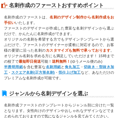
名刺作成のファーストおすすめポイント
名刺作成のファーストは、
名刺のデザイン制作から名刺作成をお
手伝い
いたします。
ファーストのデザイナーが作成した豊富な名刺デザインから選ぶ
だけで、かんたんに名刺作成ができます。
オリジナルの名刺を希望する方でもデザインテンプレートから選
ぶだけで、ファーストのデザイナーが柔軟に対応するので、お客
様の要望に沿った名刺の
カスタマイズも無料で承っております
。
オリジナル名刺を求める方にも満足していただけます！ 15時まで
の校了で
最短即日発送
可能！
送料無料！
(ゆうメール便のみ)
半透明用紙
を含む豊富な
名刺用紙
と
角丸加工
・
切抜き・型抜き加
工
・
スクエア名刺(正方形名刺)
・
箔仕上げ加工
など、あなただけの
プレミアムな名刺作成が可能です。
ジャンルから名刺デザインを選ぶ
名刺作成ファーストのテンプレートからジャンル別に分けた一覧
となります。女性向けのデザインやおしゃれなデザインなどでま
とめられておりますので気になるジャンルを見てみてください。