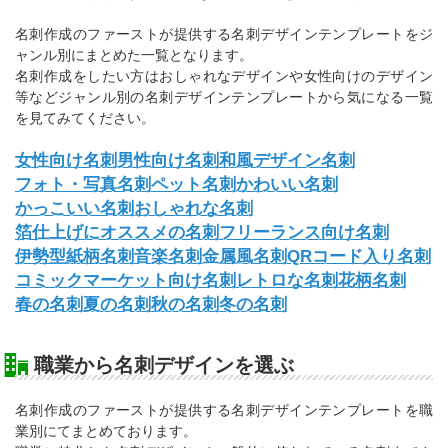
名刺作成のファーストが提供する名刺デザインテンプレートをジ
ャンル別にまとめた一覧となります。
名刺作成をしたい方はおしゃれなデザインや女性向けのデザイン
等などジャンル別の名刺デザインテンプレートから気になる一覧
を見てみてください。
女性向け名刺
男性向け名刺
和風デザイン名刺
フォト・写真名刺
ペット名刺
かわいい名刺
かっこいい名刺
おしゃれな名刺
箔仕上げにオススメの名刺
フリーランス向け名刺
伊勢型紙柄名刺
音楽名刺
金属風名刺
QRコード入り名刺
コミックマーケット向け名刺
レトロな名刺
花柄名刺
春の名刺
夏の名刺
秋の名刺
冬の名刺
職業から名刺デザインを選ぶ
名刺作成のファーストが提供する名刺デザインテンプレートを職
業別にてまとめております。