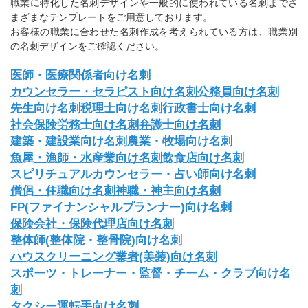
職業に特化した名刺デザインや一般的に使われている名刺までさ
まざまなテンプレートをご用意しております。
お客様の職業に合わせた名刺作成を考えられている方は、職業別
の名刺デザインをご確認ください。
医師・医療関係者向け名刺
カウンセラー・セラピスト向け名刺
公務員向け名刺
先生向け名刺
税理士向け名刺
行政書士向け名刺
社会保険労務士向け名刺
弁護士向け名刺
建築・建設業向け名刺
農業・牧場向け名刺
魚屋・漁師・水産業向け名刺
飲食店向け名刺
スピリチュアルカウンセラー・占い師向け名刺
僧侶・住職向け名刺
神職・神主向け名刺
FP(ファイナンシャルプランナー)向け名刺
保険会社・保険代理店向け名刺
整体師(整体院・整骨院)向け名刺
ハウスクリーニング業者(美装)向け名刺
スポーツ・トレーナー・監督・チーム・クラブ向け名
刺
タクシー運転手向け名刺