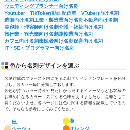
ウェディングプランナー向け名刺
Youtuber・TikToker(動画配信者・VTuber)向け名刺
造園向け名刺
工業・製造業向け名刺
不動産向け名刺
美容師・理容師向け名刺
介護・福祉向け名刺
旅行業・観光業向け名刺
運輸業向け名刺
カフェ向け名刺
歯医者向け名刺
保育向け名刺
IT・SE・プログラマー向け名刺
色から名刺デザインを選ぶ
名刺作成のファースト内にある名刺デザインテンプレートを色分
けし、各カラー毎に分類しております。
各色が持つカラー特性や見た目から発するイメージなどお客様の
お求めになるカラー、気になる色味がありましたら、是非ともご
覧くださいませ。各ページには色に関する情報を記載しているの
で、そちらも参考にしてみてください。
黄
白
ベージュ
オレンジ