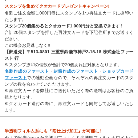
スタンプを集めてクオカードプレゼントキャンペーン!
名刺ご注文金額1,000円毎にスタンプを1つ再注文カードに捺印い
たします。
スタンプ20個集めるとクオカード1,000円分と交換できます !
合計20個スタンプを押した再注文カードを下記住所までお送りく
ださい。
この機会お見逃しなく!!
【郵送先】〒513-0801 三重県鈴鹿市神戸2-15-18 株式会社ファー
スト 行
※スタンプ捺印の個数が合計で20個あれば対象となります。
名刺作成のファースト
・
封筒作成のファースト
・
ショップカード
ファースト
での連動企画なので、それぞれの再注文カードのスタ
ンプの数を合わせていただけます。
※再注文カードを弊社にご送付いただく際の送料はお客様のご負
担となります。
※クオカード送付の際に、再注文カードも同封してお返しいたし
ます。
半透明フィルム系にも『箔仕上げ加工』が可能に!
今まで出来なかった半透明フィルム＆半透明フィルムホワイトに