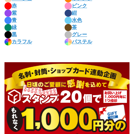
赤
ピンク
紫
紺
青
水色
緑
茶
黒
グレー
カラフル
パステル