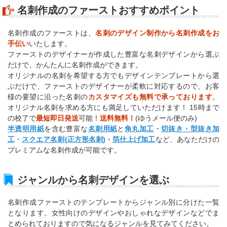
名刺作成のファーストおすすめポイント
名刺作成のファーストは、
名刺のデザイン制作から名刺作成をお
手伝い
いたします。
ファーストのデザイナーが作成した豊富な名刺デザインから選ぶ
だけで、かんたんに名刺作成ができます。
オリジナルの名刺を希望する方でもデザインテンプレートから選
ぶだけで、ファーストのデザイナーが柔軟に対応するので、お客
様の要望に沿った名刺の
カスタマイズも無料で承っております
。
オリジナル名刺を求める方にも満足していただけます！ 15時まで
の校了で
最短即日発送
可能！
送料無料！
(ゆうメール便のみ)
半透明用紙
を含む豊富な
名刺用紙
と
角丸加工
・
切抜き・型抜き加
工
・
スクエア名刺(正方形名刺)
・
箔仕上げ加工
など、あなただけの
プレミアムな名刺作成が可能です。
ジャンルから名刺デザインを選ぶ
名刺作成ファーストのテンプレートからジャンル別に分けた一覧
となります。女性向けのデザインやおしゃれなデザインなどでま
とめられておりますので気になるジャンルを見てみてください。