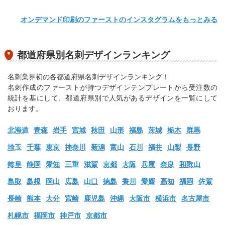
オンデマンド印刷のファーストのインスタグラムをもっとみる
都道府県別名刺デザインランキング
名刺業界初の各都道府県名刺デザインランキング！
名刺作成のファーストが持つデザインテンプレートから受注数の
統計を基にして、都道府県別で人気があるデザインを一覧にして
おります。
北海道
青森
岩手
宮城
秋田
山形
福島
茨城
栃木
群馬
埼玉
千葉
東京
神奈川
新潟
富山
石川
福井
山梨
長野
岐阜
静岡
愛知
三重
滋賀
京都
大阪
兵庫
奈良
和歌山
鳥取
島根
岡山
広島
山口
徳島
香川
愛媛
高知
福岡
佐賀
長崎
熊本
大分
宮崎
鹿児島
沖縄
大阪市
横浜市
名古屋市
札幌市
福岡市
神戸市
京都市