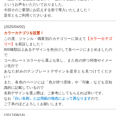
というお声をいただいておりました。
今回そのご要望にお応えする形で導入いたしました！
是非ともご利用くださいませ。
(2025/04/02)
カラーカテゴリを設置！
この度、ジャンル・職業別のカテゴリーに加えて
【カラーカテゴ
リー】
を新設しました！
800種類以上あるデザインを色分けして各ページにまとめましたの
で
コーポレートカラーから選ぶも良し、また色の持つ特徴やイメー
ジ先行で
あなた好みのテンプレートデザインを是非とも見つけてくださ
い！
また、各色のページには「色が持つ意味」や「印象」なども豆知
識的に記載しているので
名刺デザインを選ぶ際は、ご参考にしてもらえれば幸いです。
なお
「白い名刺」とは用紙の地色によって異なります
ので、
ご了承のほどよろしくお願いします。
(2017/08/16)