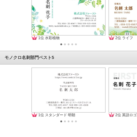
1位 水彩植物
2位 ライフ
●
●
●
●
●
モノクロ名刺部門ベスト5
1位 スタンダード 明朝
2位 英語ロゴ
●
●
●
●
●