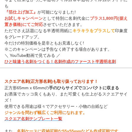
も
『箔仕上げ加工』
が可能になりました!
お試しキャンペーン
として特別に名刺代金に
プラス1,800円(据え
置き価格)にてご対応
させていただきます。
ただでさえ話題になる半透明用紙に
キラキラをプラスして
印象度
をグレードアップ。
今だけの特別価格を是非ともお見逃しなく!
※このキャンペーンは予告なく終了する場合があります。
＼ YouTube動画で見てみる ／
ひと味違う名刺をつくる！名刺作成のファースト半透明名刺
スクエア名刺(正方形名刺)も取り扱っております！
正方形65mm x 65mmの
手のひらサイズでコンパクトに収まる
お洒落でカッコ良くもあり、また可愛くも仕上がるスクエアサイ
ズ！
使用できる用途は様々でアクセサリー・小物の台紙など
ジャンルを問わず幅広くご利用になれます。
スクエア名刺テンプレート一覧
また、
名刺ケースに収納可能な55x55mmなども作成可能です。