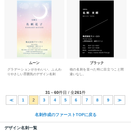
ムーン
ブラック
グラデーションがかわいい、ふんわ
他の名刺を並べた時に目立つこと間
りやさしい雰囲気のデザイン名刺
違いなし。
31
～
60
件目 / 全
261
件
≪
1
2
3
4
5
6
7
8
9
≫
名刺作成のファーストTOPに戻る
デザイン名刺一覧