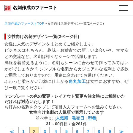
名刺作成のファースト
名刺作成のファーストTOP
>
女性向け名刺デザイン一覧(2ページ目)
女性向け名刺デザイン一覧(2ページ目)
女性に人気のデザインをまとめてご紹介します。
ビジネスはもちろん、趣味・お稽古での新しい出会いや、ママ友
との交流など、名刺は様々なシーンで活躍します。
洋服を着替えるように、名刺もシーンに合わせて作ってみてはい
かがでしょうか？ シンプルな名刺からカジュアルな名刺まで多数
ご用意しておりますので、用途に合わせてお選びください。
ふわっと柔らかい印象に仕上がる
角丸加工
は女性におすすめ、ぜ
ひ一度ご覧ください！
テンプレートの色の変更・レイアウト変更も注文時にご相談いた
だければ対応いたします！
お好みの名刺をタップして項目入力フォームへお進みください。
女性向け名刺の人気順で表示しています
並べ替え: [
人気順
|
発売日
|
型番
]
31
～
60
件目 / 全
261
件
≪
1
2
3
4
5
6
7
8
9
≫