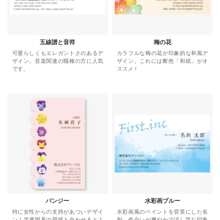
五線譜と音符
梅の花
可愛らしくもエレガントさのあるデ
カラフルな梅の花が印象的な和風デ
ザイン。音楽関連の職種の方に人気
ザイン。これには断然「和紙」がオ
です。
ススメ！
パンジー
水彩画ブルー
特に女性からの支持があついデザイ
水彩画風のペイントを背景にした名
ン！半透明系の用紙と合わせるとよ
刺。色合いが爽やかで涼し気な印象