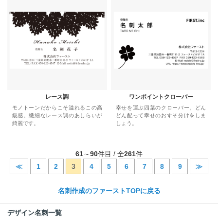
レース調
ワンポイントクローバー
モノトーンだからこそ溢れるこの高
幸せを運ぶ四葉のクローバー。どん
級感。繊細なレース調のあしらいが
どん配って幸せのおすそ分けをしま
綺麗です。
しょう。
61
～
90
件目 / 全
261
件
≪
1
2
3
4
5
6
7
8
9
≫
名刺作成のファーストTOPに戻る
デザイン名刺一覧