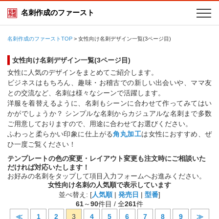
名刺作成のファースト
名刺作成のファーストTOP
>
女性向け名刺デザイン一覧(3ページ目)
女性向け名刺デザイン一覧(3ページ目)
女性に人気のデザインをまとめてご紹介します。
ビジネスはもちろん、趣味・お稽古での新しい出会いや、ママ友
との交流など、名刺は様々なシーンで活躍します。
洋服を着替えるように、名刺もシーンに合わせて作ってみてはい
かがでしょうか？ シンプルな名刺からカジュアルな名刺まで多数
ご用意しておりますので、用途に合わせてお選びください。
ふわっと柔らかい印象に仕上がる
角丸加工
は女性におすすめ、ぜ
ひ一度ご覧ください！
テンプレートの色の変更・レイアウト変更も注文時にご相談いた
だければ対応いたします！
お好みの名刺をタップして項目入力フォームへお進みください。
女性向け名刺の人気順で表示しています
並べ替え: [
人気順
|
発売日
|
型番
]
61
～
90
件目 / 全
261
件
≪
1
2
3
4
5
6
7
8
9
≫