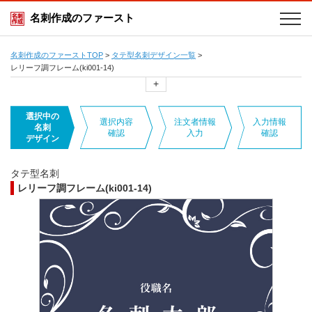
名刺作成のファースト
名刺作成のファーストTOP
>
タテ型名刺デザイン一覧
>
レリーフ調フレーム(ki001-14)
+
選択中の
選択内容
注文者情報
入力情報
名刺
確認
入力
確認
デザイン
タテ型名刺
レリーフ調フレーム(ki001-14)