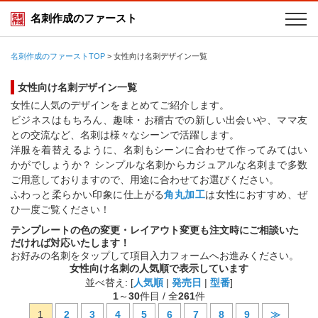
名刺作成のファースト
名刺作成のファーストTOP
>
女性向け名刺デザイン一覧
女性向け名刺デザイン一覧
女性に人気のデザインをまとめてご紹介します。
ビジネスはもちろん、趣味・お稽古での新しい出会いや、ママ友
との交流など、名刺は様々なシーンで活躍します。
洋服を着替えるように、名刺もシーンに合わせて作ってみてはい
かがでしょうか？ シンプルな名刺からカジュアルな名刺まで多数
ご用意しておりますので、用途に合わせてお選びください。
ふわっと柔らかい印象に仕上がる
角丸加工
は女性におすすめ、ぜ
ひ一度ご覧ください！
テンプレートの色の変更・レイアウト変更も注文時にご相談いた
だければ対応いたします！
お好みの名刺をタップして項目入力フォームへお進みください。
女性向け名刺の人気順で表示しています
並べ替え: [
人気順
|
発売日
|
型番
]
1
～
30
件目 / 全
261
件
1
2
3
4
5
6
7
8
9
≫