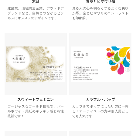
木目
青空とヒマワリ畑
建築業、環境関連企業、アウトドア
見る人の心を明るくするような爽や
ブランドなど、自然とつながるビジ
か系。空とヒマワリのコントラスト
ネスにオススメのデザインです。
も印象的。
スウィートフェミニン
カラフル・ポップ
ゴージャスなゴールド模様で、パー
カラフルでポップにしたい方に一押
ルホワイト用紙のキラキラ感と相性
し！アーティストの方や個人用とし
抜群です！
ても人気です！