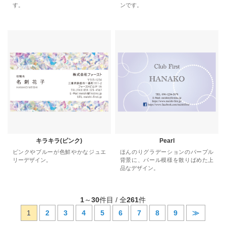
す。
ンです。
キラキラ(ピンク)
Pearl
ピンクやブルーが色鮮やかなジュエ
ほんのりグラデーションのパープル
リーデザイン。
背景に、パール模様を散りばめた上
品なデザイン。
1
～
30
件目 / 全
261
件
1
2
3
4
5
6
7
8
9
≫