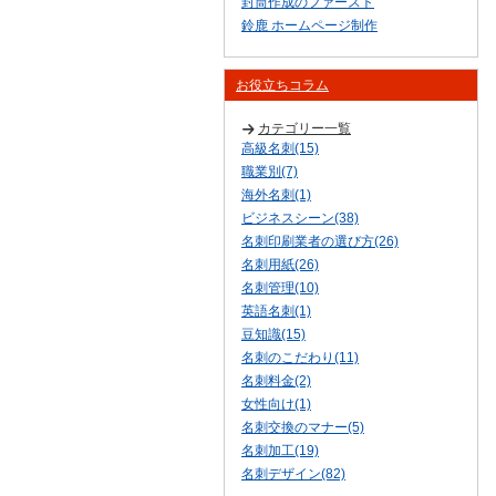
封筒作成のファースト
鈴鹿 ホームページ制作
お役立ちコラム
カテゴリー一覧
高級名刺(15)
職業別(7)
海外名刺(1)
ビジネスシーン(38)
名刺印刷業者の選び方(26)
名刺用紙(26)
名刺管理(10)
英語名刺(1)
豆知識(15)
名刺のこだわり(11)
名刺料金(2)
女性向け(1)
名刺交換のマナー(5)
名刺加工(19)
名刺デザイン(82)