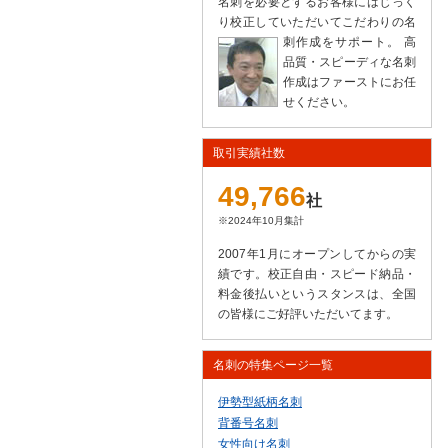
名刺を必要とするお客様にはじっく
り校正していただいてこだわりの名
刺作成をサポート。
高
品質・スピーディな名刺
作成はファーストにお任
せください。
取引実績社数
49,766
社
※2024年10月集計
2007年1月にオープンしてからの実
績です。校正自由・スピード納品・
料金後払いというスタンスは、全国
の皆様にご好評いただいてます。
名刺の特集ページ一覧
伊勢型紙柄名刺
背番号名刺
女性向け名刺