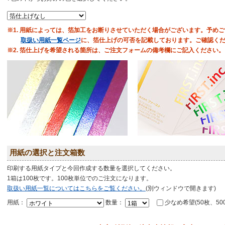
※1. 用紙によっては、箔加工をお断りさせていただく場合がございます。予め
取扱い用紙一覧ページ
に、箔仕上げの可否を記載しております。ご確認く
※2. 箔仕上げを希望される箇所は、ご注文フォームの備考欄にご記入ください。
用紙の選択と注文箱数
印刷する用紙タイプと今回作成する数量を選択してください。
1箱は100枚です。100枚単位でのご注文になります。
取扱い用紙一覧についてはこちらをご覧ください。
(別ウィンドウで開きます)
用紙：
数量：
少なめ希望(50枚、50