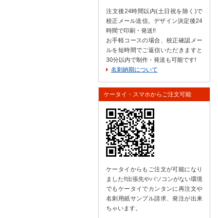
注文後24時間以内(土日祝を除く)で
校正メール送信。デザイン決定後24
時間で印刷・発送!!
お手軽コースの場合、校正確認メー
ルを短時間でご返信いただきますと
30分以内で制作・発送も可能です!
名刺納期について
ケータイ・スマホからご注文可能
ケータイからもご注文が可能になり
ました!!出張先やパソコンがない環境
でもケータイでカンタンに再注文や
名刺用紙サンプル請求、発注が出来
ちゃいます。