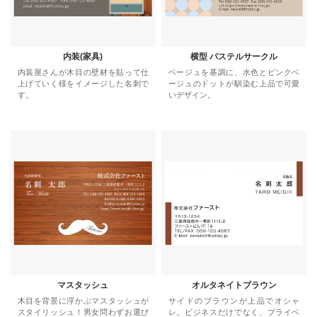
内装(家具)
横型 パステルサークル
内装屋さんが木目の壁材を貼って仕
ベージュを基調に、水色とピンクベ
上げていく様をイメージした名刺で
ージュのドットが馴染む上品で可愛
す。
いデザイン。
マスタッシュ
オルタネイトブラウン
木目を背景に浮かぶマスタッシュが
サイドのブラウンが上品でオシャ
スタイリッシュ！男女問わずお選び
レ。ビジネスだけでなく、プライベ