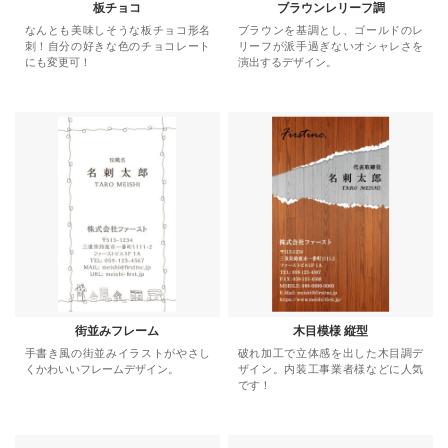
板チョコ
ブラウンレリーフ調
なんとも美味しそうな板チョコ形名
ブラウンを基調とし、ゴールドのレ
刺！自分の好きな色のチョコレート
リーフが派手過ぎないオシャレさを
にも変更可！
演出するデザイン。
街並みフレーム
木目模様 縦型
手書き風の街並みイラストがやさし
破れ加工で立体感を出した木目調デ
くかわいいフレームデザイン。
ザイン。内装工事業者様などに人気
です！