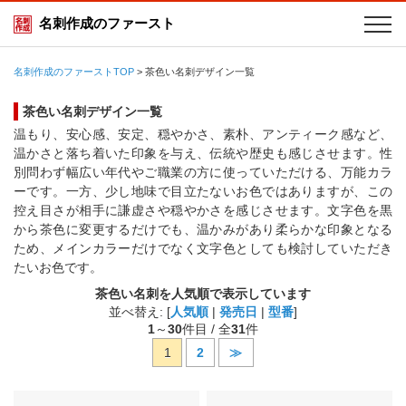
名刺作成のファースト
名刺作成のファーストTOP
>
茶色い名刺デザイン一覧
茶色い名刺デザイン一覧
温もり、安心感、安定、穏やかさ、素朴、アンティーク感など、
温かさと落ち着いた印象を与え、伝統や歴史も感じさせます。性
別問わず幅広い年代やご職業の方に使っていただける、万能カラ
ーです。一方、少し地味で目立たないお色ではありますが、この
控え目さが相手に謙虚さや穏やかさを感じさせます。文字色を黒
から茶色に変更するだけでも、温かみがあり柔らかな印象となる
ため、メインカラーだけでなく文字色としても検討していただき
たいお色です。
茶色い名刺を人気順で表示しています
並べ替え: [
人気順
|
発売日
|
型番
]
1
～
30
件目 / 全
31
件
1
2
≫