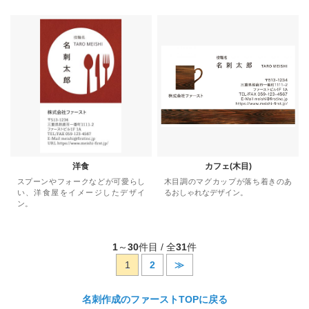
洋食
カフェ(木目)
スプーンやフォークなどが可愛らし
木目調のマグカップが落ち着きのあ
い、洋食屋をイメージしたデザイ
るおしゃれなデザイン。
ン。
1
～
30
件目 / 全
31
件
1
2
≫
名刺作成のファーストTOPに戻る