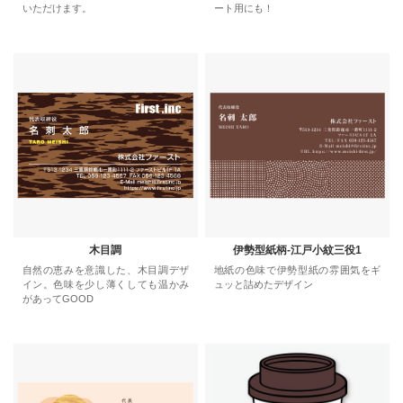
いただけます。
ート用にも！
木目調
伊勢型紙柄-江戸小紋三役1
自然の恵みを意識した、木目調デザ
地紙の色味で伊勢型紙の雰囲気をギ
イン。色味を少し薄くしても温かみ
ュッと詰めたデザイン
があってGOOD