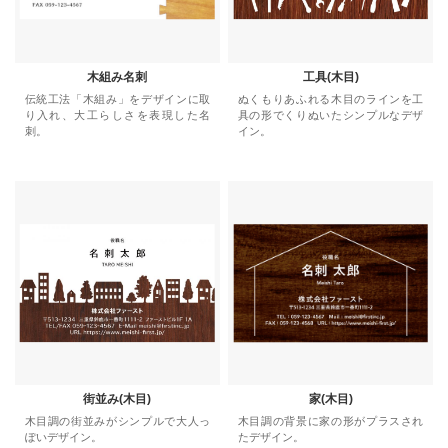
木組み名刺
工具(木目)
伝統工法「木組み」をデザインに取
ぬくもりあふれる木目のラインを工
り入れ、大工らしさを表現した名
具の形でくりぬいたシンプルなデザ
刺。
イン。
街並み(木目)
家(木目)
木目調の街並みがシンプルで大人っ
木目調の背景に家の形がプラスされ
ぽいデザイン。
たデザイン。