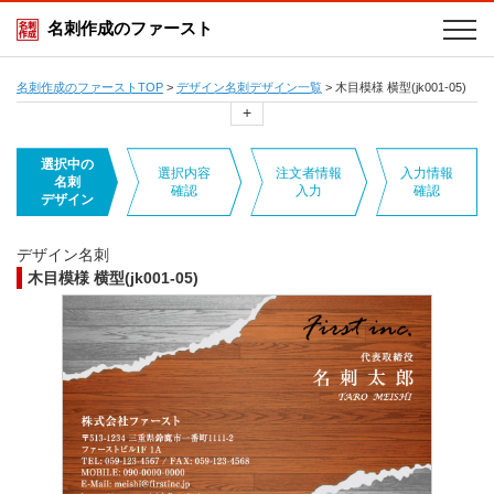
名刺作成のファースト
名刺作成のファーストTOP
>
デザイン名刺デザイン一覧
>
木目模様 横型(jk001-05)
+
選択中の
選択内容
注文者情報
入力情報
名刺
確認
入力
確認
デザイン
デザイン名刺
木目模様 横型(jk001-05)