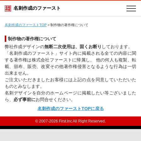
名刺作成のファースト
名刺作成のファーストTOP
>
制作物の著作権について
制作物の著作権について
弊社作成デザインの
無断二次使用は、固くお断り
しております。
「名刺作成のファースト」サイト内に掲載される全ての内容に関
する著作権は株式会社ファーストに帰属し、 他の何人も複製、転
載、頒布、販売、改変その他著作権侵害となるような行為は一切
出来ません。
ご注文いただきましたお客様には上記の点を同意していただいた
ものとみなします。
名刺デザインを自分のホームページに掲載したい等ございました
ら、
必ず事前に
お問合せください。
名刺作成のファーストTOPに戻る
© 2007-2026 First.Inc All Right Reserved.