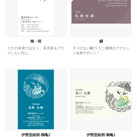
梅・桜
鱗
ただの名刺ではなく、花言葉をプラ
さりげない鱗(うろこ)模様がアクセン
スしたい方に。
ト名刺デザイン！
伊勢型紙柄-鶴亀2
伊勢型紙柄-鶴亀1