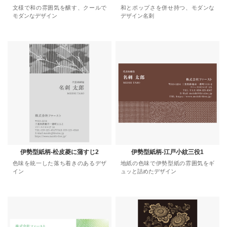
文様で和の雰囲気を醸す、クールで
和とポップさを併せ持つ、モダンな
モダンなデザイン
デザイン名刺
伊勢型紙柄-松皮菱に蒲すじ2
伊勢型紙柄-江戸小紋三役1
色味を統一した落ち着きのあるデザ
地紙の色味で伊勢型紙の雰囲気をギ
イン
ュッと詰めたデザイン