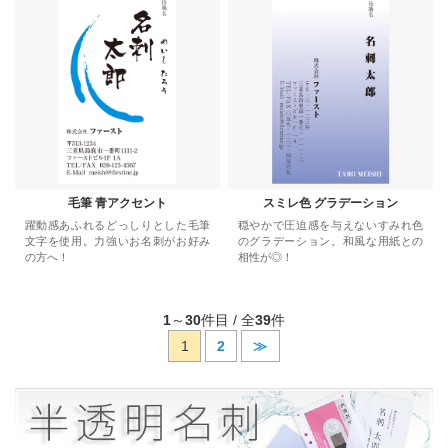
毛筆 青アクセント
スミレ色 グラデーション
躍動感あふれるどっしりとした毛筆
穏やかで圧迫感を与えないすみれ色
文字を使用。力強いお名刺がお好み
のグラデーション。和風な用紙との
の方へ！
相性が◎！
1
～
30
件目 / 全
39
件
1
2
≫