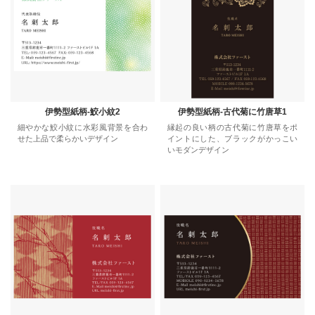
伊勢型紙柄-鮫小紋2
伊勢型紙柄-古代菊に竹唐草1
細やかな鮫小紋に水彩風背景を合わ
縁起の良い柄の古代菊に竹唐草をポ
せた上品で柔らかいデザイン
イントにした、ブラックがかっこい
いモダンデザイン