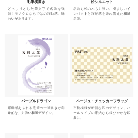
毛筆横書き
松シルエット
どっしりとした筆文字で名前を強
名前も松の木も力強い。凄まじいイ
調！モノクロならではの躍動感、味
ンパクトと躍動感を兼ね備えた和風
わいがあります。
名刺。
パープルドラゴン
ベージュ・チェッカーフラッグ
躍動感あふれる毛筆の一筆書きが印
市松模様が斬新な和のデザイン。パ
象的な、力強い和風デザイン。
ールタイプの用紙なら煌びやかな印
象に。