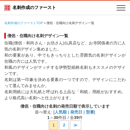
名刺作成のファースト
名刺作成のファーストTOP
>
僧侶・住職向け名刺デザイン一覧
僧侶・住職向け名刺デザイン一覧
住職(僧侶・和尚さん・お坊さん)仏具店など、お寺関係者の方に人
気の名刺デザイン集めました。
和の要素があり、中でもきっちりとした雰囲気の名刺デザインが
住職の方には人気です。
和風のデザインがマッチする伊勢型紙柄名刺もオススメのデザイ
ンです。
名刺は第一印象を決める要素の一つですので、デザインにこだわ
って選んでみませんか。
名刺用紙には大礼紙と呼ばれる上品な「和紙」用紙がおすすめ。
より格式高い名刺へと仕上がります。
僧侶・住職向け名刺の発売日順で表示しています
並べ替え: [
人気順
|
発売日
|
型番
]
1
～
30
件目 / 全
39
件
1
2
≫