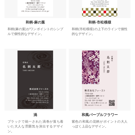
和柄-麻の葉
和柄-市松模様
和柄(麻の葉)がワンポイントのシンプ
和柄(市松模様)の上下のラインで個性
ルで個性的なデザイン。
的なデザイン。
渦
和風パープルフラワー
ブラックで統一された渦巻が落ち着
紫色の和風の花柄がポイントの大人
いた大人な雰囲気を演出するデザイ
っぽく上品なデザイン。
ン。