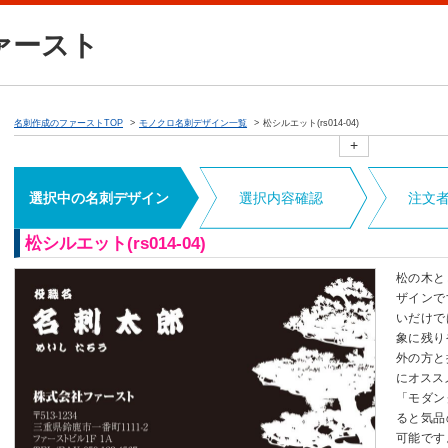
ァースト
名刺作成のファーストTOP
モノクロ名刺デザイン一覧
松シルエット(rs014-04)
+
選択中の名刺デザイン
選択内容確認
注文
松シルエット(rs014-04)
松の木と
ザインで
いだけで
象に残り
外の方と
にオスス
「モダン
ると気品
可能です