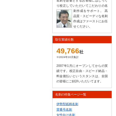
名刺を必要とするお客様にはじっく
り校正していただいてこだわりの名
刺作成をサポート。
高
品質・スピーディな名刺
作成はファーストにお任
せください。
取引実績社数
49,766
社
※2024年10月集計
2007年1月にオープンしてからの実
績です。校正自由・スピード納品・
料金後払いというスタンスは、全国
の皆様にご好評いただいてます。
名刺の特集ページ一覧
伊勢型紙柄名刺
背番号名刺
女性向け名刺