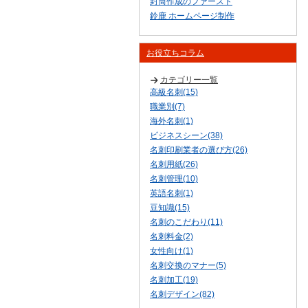
封筒作成のファースト
鈴鹿 ホームページ制作
お役立ちコラム
カテゴリー一覧
高級名刺(15)
職業別(7)
海外名刺(1)
ビジネスシーン(38)
名刺印刷業者の選び方(26)
名刺用紙(26)
名刺管理(10)
英語名刺(1)
豆知識(15)
名刺のこだわり(11)
名刺料金(2)
女性向け(1)
名刺交換のマナー(5)
名刺加工(19)
名刺デザイン(82)