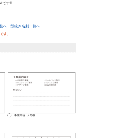
です!!
覧へ
型抜き名刺一覧へ
です。
事業内容+メモ欄