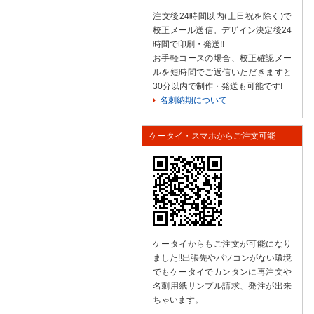
注文後24時間以内(土日祝を除く)で
校正メール送信。デザイン決定後24
時間で印刷・発送!!
お手軽コースの場合、校正確認メー
ルを短時間でご返信いただきますと
30分以内で制作・発送も可能です!
名刺納期について
ケータイ・スマホからご注文可能
ケータイからもご注文が可能になり
ました!!出張先やパソコンがない環境
でもケータイでカンタンに再注文や
名刺用紙サンプル請求、発注が出来
ちゃいます。