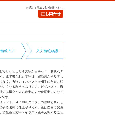
鈴鹿から最速で名刺を届けます!
お問合せ
者情報入力
入力情報確認
どっしりとした筆文字が目を引く、和風なデ
す。筆で書かれた文字は、躍動感があり美し
はなく、力強いインパクトを相手に与え、印
やすくなる利点もあります。ビジネス上、海
接する機会が多い職業の方や造園業の方など
メです。
クラフト」や「和紙タイプ」の用紙と合わせ
のある名刺に仕上がります。色は自由に変更
。背景色と文字・イラスト色を反転すること