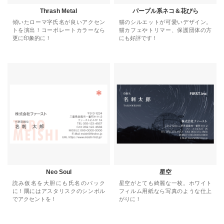
Thrash Metal
パープル系ネコ＆花びら
傾いたローマ字氏名が良いアクセン
猫のシルエットが可愛いデザイン。
トを演出！コーポレートカラーなら
猫カフェやトリマー、保護団体の方
更に印象的に！
にも好評です！
Neo Soul
星空
読み仮名を大胆にも氏名のバック
星空がとても綺麗な一枚。ホワイト
に！隅にはアスタリスクのシンボル
フィルム用紙なら写真のような仕上
でアクセントを！
がりに！