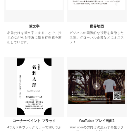
筆文字
世界地図
名前だけを筆文字にすることで、控
ビジネスの国際的な視野を象徴した
えめながらも印象に残る存在感を演
名刺。グローバル企業などにオスス
出しています。
メ！
コーナーペイント-ブラック
YouTuber プレイ画面2
4つカドをブラックカラーで塗りつぶ
YouTuberの方向けの思わず再生ボタ