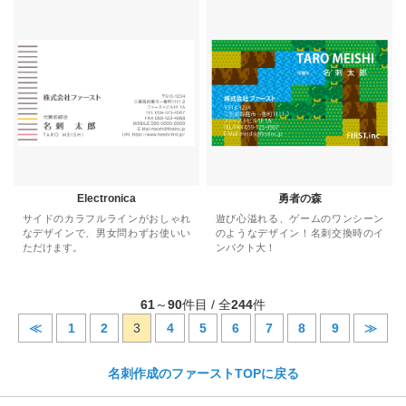
Electronica
勇者の森
サイドのカラフルラインがおしゃれ
遊び心溢れる、ゲームのワンシーン
なデザインで、男女問わずお使いい
のようなデザイン！名刺交換時のイ
ただけます。
ンパクト大！
61
～
90
件目 / 全
244
件
≪
1
2
3
4
5
6
7
8
9
≫
名刺作成のファーストTOPに戻る