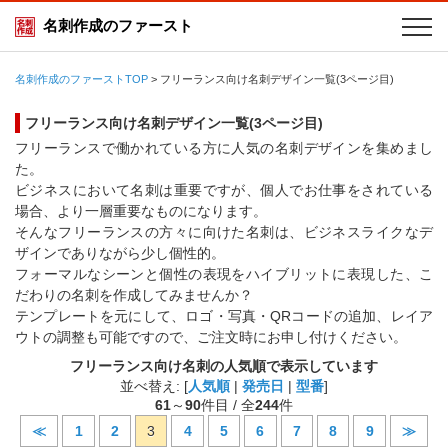
名刺作成のファースト
名刺作成のファーストTOP
>
フリーランス向け名刺デザイン一覧(3ページ目)
フリーランス向け名刺デザイン一覧(3ページ目)
フリーランスで働かれている方に人気の名刺デザインを集めまし
た。
ビジネスにおいて名刺は重要ですが、個人でお仕事をされている
場合、より一層重要なものになります。
そんなフリーランスの方々に向けた名刺は、ビジネスライクなデ
ザインでありながら少し個性的。
フォーマルなシーンと個性の表現をハイブリットに表現した、こ
だわりの名刺を作成してみませんか？
テンプレートを元にして、ロゴ・写真・QRコードの追加、レイア
ウトの調整も可能ですので、ご注文時にお申し付けください。
フリーランス向け名刺の人気順で表示しています
並べ替え: [
人気順
|
発売日
|
型番
]
61
～
90
件目 / 全
244
件
≪
1
2
3
4
5
6
7
8
9
≫