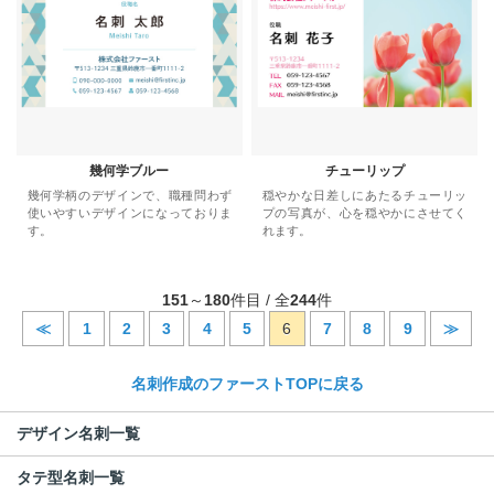
幾何学ブルー
チューリップ
幾何学柄のデザインで、職種問わず
穏やかな日差しにあたるチューリッ
使いやすいデザインになっておりま
プの写真が、心を穏やかにさせてく
す。
れます。
151
～
180
件目 / 全
244
件
≪
1
2
3
4
5
6
7
8
9
≫
名刺作成のファーストTOPに戻る
デザイン名刺一覧
タテ型名刺一覧