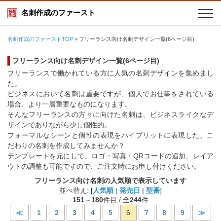
名刺作成のファースト
名刺作成のファーストTOP
>
フリーランス向け名刺デザイン一覧(6ページ目)
フリーランス向け名刺デザイン一覧(6ページ目)
フリーランスで働かれている方に人気の名刺デザインを集めまし
た。
ビジネスにおいて名刺は重要ですが、個人でお仕事をされている
場合、より一層重要なものになります。
そんなフリーランスの方々に向けた名刺は、ビジネスライクなデ
ザインでありながら少し個性的。
フォーマルなシーンと個性の表現をハイブリットに表現した、こ
だわりの名刺を作成してみませんか？
テンプレートを元にして、ロゴ・写真・QRコードの追加、レイア
ウトの調整も可能ですので、ご注文時にお申し付けください。
フリーランス向け名刺の人気順で表示しています
並べ替え: [
人気順
|
発売日
|
型番
]
151
～
180
件目 / 全
244
件
≪
1
2
3
4
5
6
7
8
9
≫