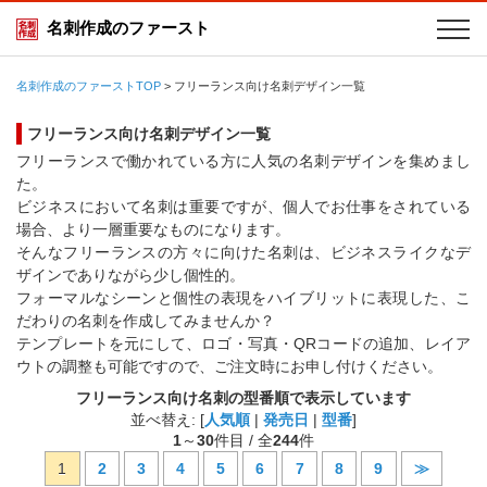
名刺作成のファースト
名刺作成のファーストTOP
>
フリーランス向け名刺デザイン一覧
フリーランス向け名刺デザイン一覧
フリーランスで働かれている方に人気の名刺デザインを集めまし
た。
ビジネスにおいて名刺は重要ですが、個人でお仕事をされている
場合、より一層重要なものになります。
そんなフリーランスの方々に向けた名刺は、ビジネスライクなデ
ザインでありながら少し個性的。
フォーマルなシーンと個性の表現をハイブリットに表現した、こ
だわりの名刺を作成してみませんか？
テンプレートを元にして、ロゴ・写真・QRコードの追加、レイア
ウトの調整も可能ですので、ご注文時にお申し付けください。
フリーランス向け名刺の型番順で表示しています
並べ替え: [
人気順
|
発売日
|
型番
]
1
～
30
件目 / 全
244
件
1
2
3
4
5
6
7
8
9
≫