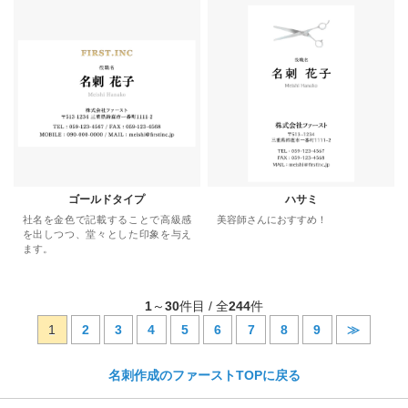
ゴールドタイプ
ハサミ
社名を金色で記載することで高級感
美容師さんにおすすめ！
を出しつつ、堂々とした印象を与え
ます。
1
～
30
件目 / 全
244
件
1
2
3
4
5
6
7
8
9
≫
名刺作成のファーストTOPに戻る