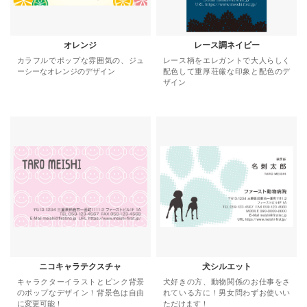
オレンジ
レース調ネイビー
カラフルでポップな雰囲気の、ジュ
レース柄をエレガントで大人らしく
ーシーなオレンジのデザイン
配色して重厚荘厳な印象と配色のデ
ザイン
ニコキャラテクスチャ
犬シルエット
キャラクターイラストとピンク背景
犬好きの方、動物関係のお仕事をさ
のポップなデザイン！背景色は自由
れている方に！男女問わずお使いい
に変更可能！
ただけます！