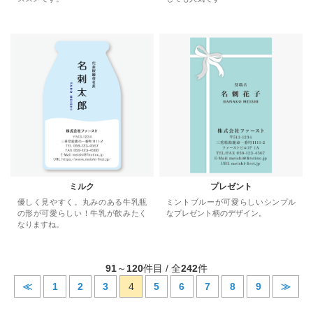
ミルク
プレゼント
優しく見やすく。丸みのある牛乳瓶
ミントブルーが可愛らしいシンプル
の形が可愛らしい！牛乳が飲みたく
なプレゼント柄のデザイン。
なりますね。
91
～
120
件目 / 全
242
件
≪
1
2
3
4
5
6
7
8
9
≫