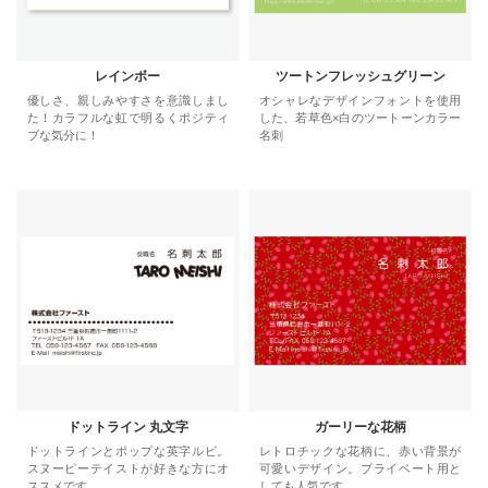
レインボー
ツートンフレッシュグリーン
優しさ、親しみやすさを意識しまし
オシャレなデザインフォントを使用
た！カラフルな虹で明るくポジティ
した、若草色×白のツートーンカラー
ブな気分に！
名刺
ドットライン 丸文字
ガーリーな花柄
ドットラインとポップな英字ルビ。
レトロチックな花柄に、赤い背景が
スヌーピーテイストが好きな方にオ
可愛いデザイン。プライベート用と
ススメです。
しても人気です