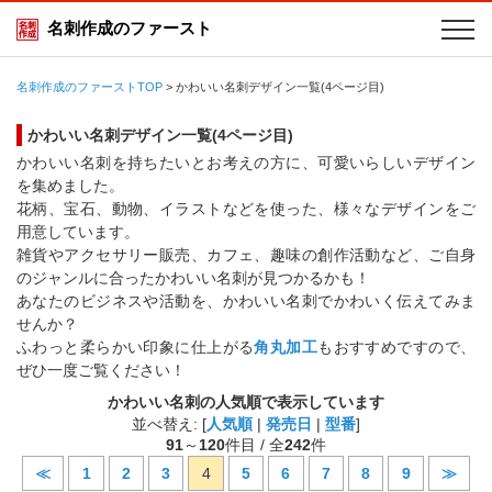
名刺作成のファースト
名刺作成のファーストTOP
>
かわいい名刺デザイン一覧(4ページ目)
かわいい名刺デザイン一覧(4ページ目)
かわいい名刺を持ちたいとお考えの方に、可愛いらしいデザイン
を集めました。
花柄、宝石、動物、イラストなどを使った、様々なデザインをご
用意しています。
雑貨やアクセサリー販売、カフェ、趣味の創作活動など、ご自身
のジャンルに合ったかわいい名刺が見つかるかも！
あなたのビジネスや活動を、かわいい名刺でかわいく伝えてみま
せんか？
ふわっと柔らかい印象に仕上がる
角丸加工
もおすすめですので、
ぜひ一度ご覧ください！
かわいい名刺の人気順で表示しています
並べ替え: [
人気順
|
発売日
|
型番
]
91
～
120
件目 / 全
242
件
≪
1
2
3
4
5
6
7
8
9
≫