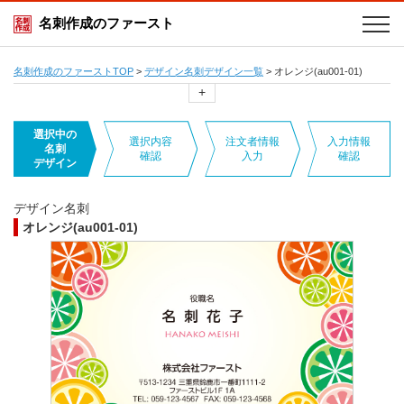
名刺作成のファースト
名刺作成のファーストTOP
>
デザイン名刺デザイン一覧
>
オレンジ(au001-01)
+
選択中の
選択内容
注文者情報
入力情報
名刺
確認
入力
確認
デザイン
デザイン名刺
オレンジ(au001-01)