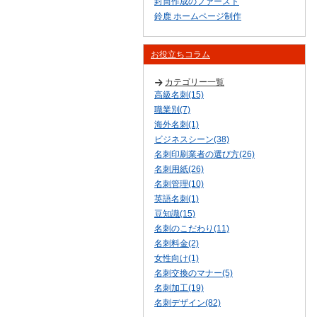
封筒作成のファースト
鈴鹿 ホームページ制作
お役立ちコラム
カテゴリー一覧
高級名刺(15)
職業別(7)
海外名刺(1)
ビジネスシーン(38)
名刺印刷業者の選び方(26)
名刺用紙(26)
名刺管理(10)
英語名刺(1)
豆知識(15)
名刺のこだわり(11)
名刺料金(2)
女性向け(1)
名刺交換のマナー(5)
名刺加工(19)
名刺デザイン(82)