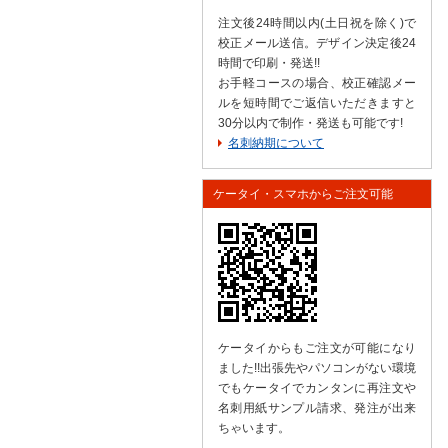
注文後24時間以内(土日祝を除く)で
校正メール送信。デザイン決定後24
時間で印刷・発送!!
お手軽コースの場合、校正確認メー
ルを短時間でご返信いただきますと
30分以内で制作・発送も可能です!
名刺納期について
ケータイ・スマホからご注文可能
ケータイからもご注文が可能になり
ました!!出張先やパソコンがない環境
でもケータイでカンタンに再注文や
名刺用紙サンプル請求、発注が出来
ちゃいます。