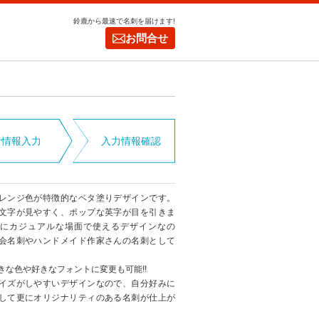
鈴鹿から最速で名刺を届けます!
お問合せ
者情報入力
入力情報確認
レンジ色が特徴的なベタ塗りデザインです。
文字が見やすく、ポップな英字が目を引きま
にカジュアルな場面で使えるデザインなの
会名刺やハンドメイド作家さんの名刺として
きな色や好きなフォントに変更も可能!!
イズがしやすいデザインなので、自分好みに
して更にオリジナリティのある名刺が仕上が