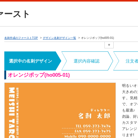
ァースト
名刺作成のファーストTOP
デザイン名刺デザイン一覧
オレンジポップ(ho005-01)
+
選択中の名刺デザイン
選択内容確認
注文
オレンジポップ(ho005-01)
明るいオ
大きめの
す。気軽
で、オフ
も最適♪
勿論、好
カスタマ
アレンジ
ります!