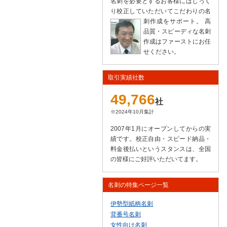
名刺を必要とするお客様にはじっく
り校正していただいてこだわりの名
刺作成をサポート。
高
品質・スピーディな名刺
作成はファーストにお任
せください。
取引実績社数
49,766
社
※2024年10月集計
2007年1月にオープンしてからの実
績です。校正自由・スピード納品・
料金後払いというスタンスは、全国
の皆様にご好評いただいてます。
名刺の特集ページ一覧
伊勢型紙柄名刺
背番号名刺
女性向け名刺