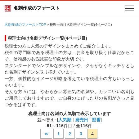
名刺作成のファースト
名刺作成のファーストTOP
>
税理士向け名刺デザイン一覧(4ページ目)
税理士向け名刺デザイン一覧(4ページ目)
税理士の方に人気のデザインをまとめてご紹介します。
税金の専門家である税理士の方は、お金を取り扱う仕事だからこ
そ、信頼感のある誠実な印象が大切です。
スタンダードでシンプルなデザインや、クセがなくキッチリとし
た名刺デザインを取り揃えています。
一方、個性的なイメージ戦略を考えている税理士の方もいらっし
ゃいます。
そんな方々には、やわらかい雰囲気の名刺や、カッコいい名刺も
ご用意しておりますので、ご自身のにぴったりの名刺がきっと見
つかるはずです。
税理士向け名刺の人気順で表示しています
並べ替え: [
人気順
|
発売日
|
型番
]
91
～
116
件目 / 全
116
件
≪
1
2
3
4