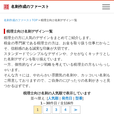
名刺作成のファースト
名刺作成のファーストTOP
>
税理士向け名刺デザイン一覧
税理士向け名刺デザイン一覧
税理士の方に人気のデザインをまとめてご紹介します。
税金の専門家である税理士の方は、お金を取り扱う仕事だからこ
そ、信頼感のある誠実な印象が大切です。
スタンダードでシンプルなデザインや、クセがなくキッチリとし
た名刺デザインを取り揃えています。
一方、個性的なイメージ戦略を考えている税理士の方もいらっし
ゃいます。
そんな方々には、やわらかい雰囲気の名刺や、カッコいい名刺も
ご用意しておりますので、ご自身のにぴったりの名刺がきっと見
つかるはずです。
税理士向け名刺の人気順で表示しています
並べ替え: [
人気順
|
発売日
|
型番
]
1
～
30
件目 / 全
116
件
1
2
3
4
≫