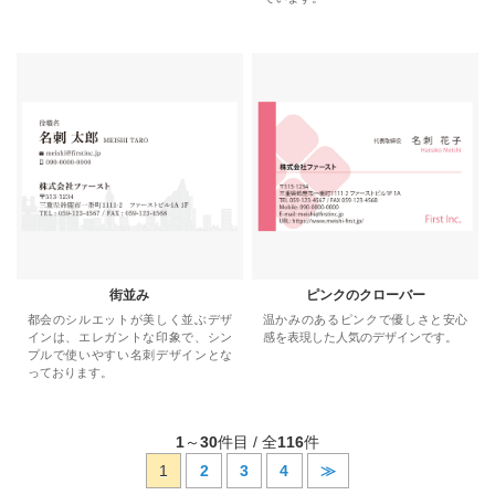
街並み
ピンクのクローバー
都会のシルエットが美しく並ぶデザ
温かみのあるピンクで優しさと安心
インは、エレガントな印象で、シン
感を表現した人気のデザインです。
プルで使いやすい名刺デザインとな
っております。
1
～
30
件目 / 全
116
件
1
2
3
4
≫