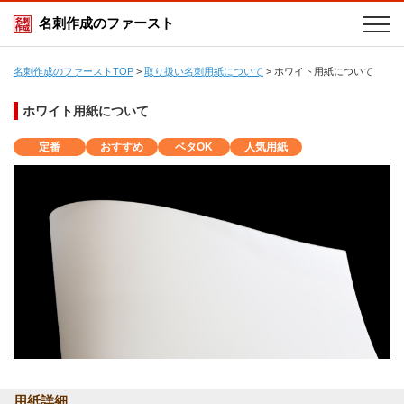
名刺作成のファースト
名刺作成のファーストTOP
>
取り扱い名刺用紙について
>
ホワイト用紙について
ホワイト用紙について
定番
おすすめ
ベタOK
人気用紙
用紙詳細