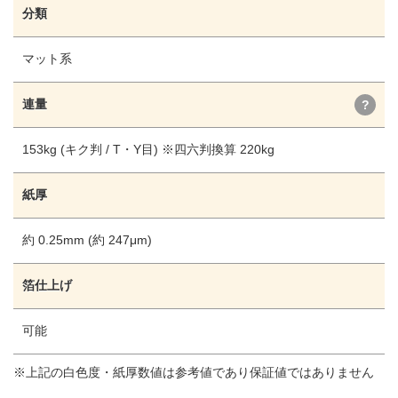
分類
マット系
連量
?
153kg (キク判 / T・Y目) ※四六判換算 220kg
紙厚
約 0.25mm (約 247μm)
箔仕上げ
可能
※上記の白色度・紙厚数値は参考値であり保証値ではありません