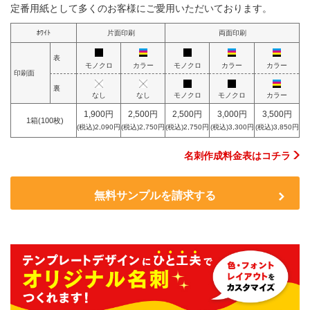
定番用紙として多くのお客様にご愛用いただいております。
ﾎﾜｲﾄ
片面印刷
両面印刷
表
モノクロ
カラー
モノクロ
カラー
カラー
印刷面
裏
なし
なし
モノクロ
モノクロ
カラー
1,900円
2,500円
2,500円
3,000円
3,500円
1箱(100枚)
(税込)2,090円
(税込)2,750円
(税込)2,750円
(税込)3,300円
(税込)3,850円
名刺作成料金表はコチラ
無料サンプルを請求する