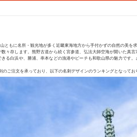
、山ともに名所・観光地が多く近畿東海地方から手付かずの自然の美を
が数々存します。熊野古道から続く宮参道、弘法大師空海が開いた真言
できる白浜や、勝浦、串本などの漁港やビーチも和歌山県の魅力です。
刺のご注文を承っており、以下の名刺デザインのランキングとなってお