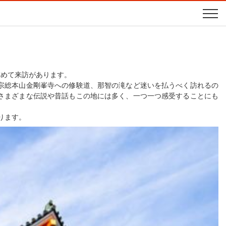
求めて来訪があります。
宗総本山金剛峯寺への修験道、那智の滝など迷いを払うべく訪れるの
さまざまな伝説や昔話もこの地には多く、一つ一つ感受することにも
ります。