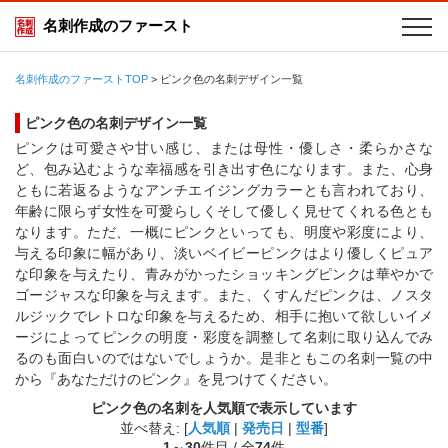
名刺作成のファースト
名刺作成のファーストTOP
>
ピンク色の名刺デザイン一覧
ピンク色の名刺デザイン一覧
ピンクは可愛さや甘い感じ、または母性・優しさ・柔らかさな
ど、包み込むような幸福感を引き出す色になります。また、心身
ともに若返るようなアンチエイジングカラーとも言われており、
年齢に限らず女性を可愛らしくそして優しく見せてくれる色とも
なります。ただ、一概にピンクといっても、明度や彩度により、
与える印象に幅があり、淡いベイビーピンクはより優しくピュア
な印象を与えたり、青みがかったショッキングピンクは華やかで
ゴージャスな印象を与えます。また、くすんだピンクは、ノスタ
ルジックでレトロな印象を与えるため、相手に抱いて欲しいイメ
ージによってピンクの明度・彩度を調整して名刺に取り込んでみ
るのも面白いのではないでしょうか。是非ともこの名刺一覧の中
から『あなただけのピンク』を見つけてください。
ピンク色の名刺を人気順で表示しています
並べ替え: [
人気順
|
発売日
|
型番
]
1
～
30
件目 / 全
74
件