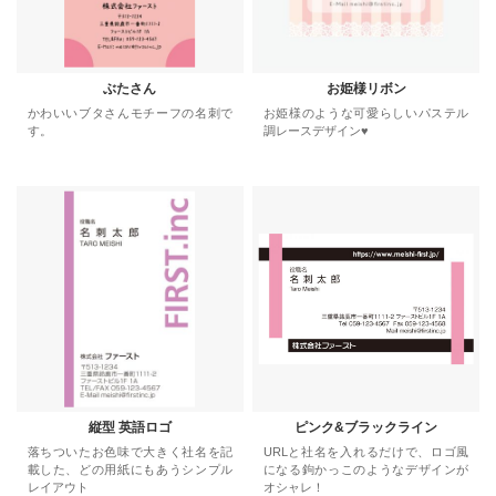
ぶたさん
お姫様リボン
かわいいブタさんモチーフの名刺で
お姫様のような可愛らしいパステル
す。
調レースデザイン♥
縦型 英語ロゴ
ピンク&ブラックライン
落ちついたお色味で大きく社名を記
URLと社名を入れるだけで、ロゴ風
載した、どの用紙にもあうシンプル
になる鉤かっこのようなデザインが
レイアウト
オシャレ！