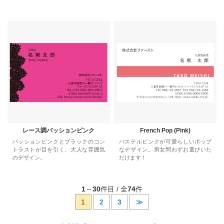
レース調パッションピンク
French Pop (Pink)
パッションピンクとブラックのコン
パステルピンクが可愛らしいポップ
トラストが目を引く、大人な雰囲気
なデザイン。男女問わずお選びいた
のデザイン。
だけます！
1
～
30
件目 / 全
74
件
1
2
3
≫