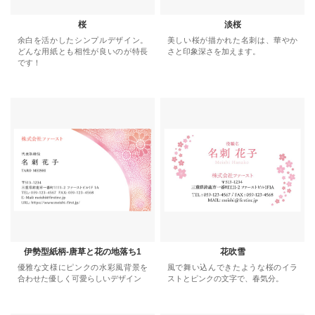
桜
淡桜
余白を活かしたシンプルデザイン。
美しい桜が描かれた名刺は、華やか
どんな用紙とも相性が良いのが特長
さと印象深さを加えます。
です！
伊勢型紙柄-唐草と花の地落ち1
花吹雪
優雅な文様にピンクの水彩風背景を
風で舞い込んできたような桜のイラ
合わせた優しく可愛らしいデザイン
ストとピンクの文字で、春気分。