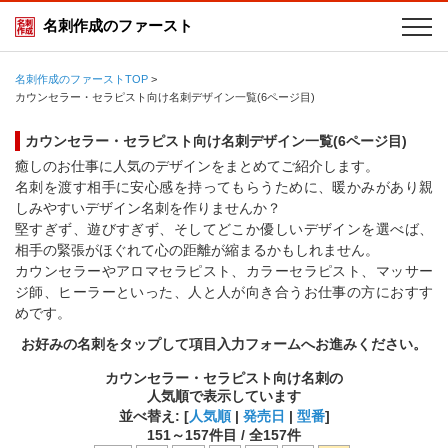
名刺作成のファースト
名刺作成のファーストTOP
>
カウンセラー・セラピスト向け名刺デザイン一覧(6ページ目)
カウンセラー・セラピスト向け名刺デザイン一覧(6ページ目)
癒しのお仕事に人気のデザインをまとめてご紹介します。
名刺を渡す相手に安心感を持ってもらうために、暖かみがあり親
しみやすいデザイン名刺を作りませんか？
堅すぎず、遊びすぎず、そしてどこか優しいデザインを選べば、
相手の緊張がほぐれて心の距離が縮まるかもしれません。
カウンセラーやアロマセラピスト、カラーセラピスト、マッサー
ジ師、ヒーラーといった、人と人が向き合うお仕事の方におすす
めです。
お好みの名刺をタップして項目入力フォームへお進みください。
カウンセラー・セラピスト向け名刺の
人気順で表示しています
並べ替え: [
人気順
|
発売日
|
型番
]
151
～
157
件目 / 全
157
件