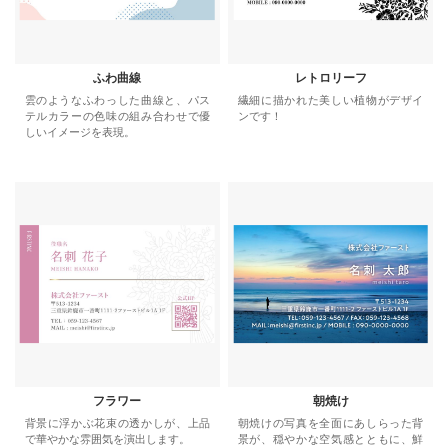
ふわ曲線
レトロリーフ
雲のようなふわっした曲線と、パス
繊細に描かれた美しい植物がデザイ
テルカラーの色味の組み合わせで優
ンです！
しいイメージを表現。
フラワー
朝焼け
背景に浮かぶ花束の透かしが、上品
朝焼けの写真を全面にあしらった背
で華やかな雰囲気を演出します。
景が、穏やかな空気感とともに、鮮