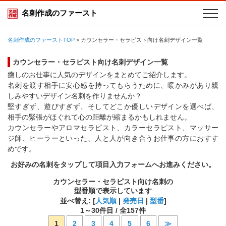
名刺作成のファースト
名刺作成のファーストTOP
>
カウンセラー・セラピスト向け名刺デザイン一覧
カウンセラー・セラピスト向け名刺デザイン一覧
癒しのお仕事に人気のデザインをまとめてご紹介します。
名刺を渡す相手に安心感を持ってもらうために、暖かみがあり親
しみやすいデザイン名刺を作りませんか？
堅すぎず、遊びすぎず、そしてどこか優しいデザインを選べば、
相手の緊張がほぐれて心の距離が縮まるかもしれません。
カウンセラーやアロマセラピスト、カラーセラピスト、マッサー
ジ師、ヒーラーといった、人と人が向き合うお仕事の方におすす
めです。
お好みの名刺をタップして項目入力フォームへお進みください。
カウンセラー・セラピスト向け名刺の
型番順で表示しています
並べ替え: [
人気順
|
発売日
|
型番
]
1
～
30
件目 / 全
157
件
1
2
3
4
5
6
≫