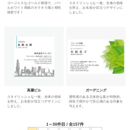
ゴージャスなゴールド模様で、パー
スタイリッシュな一枚。全体の色味
ルホワイト用紙のキラキラ感と相性
を抑え、お名前が目立つデザインに
抜群です！
しました。
高層ビル
ガーデニング
スタイリッシュな一枚。全体の色味
透明感のある立体的な葉が特徴的。
を抑え、お名前が目立つデザインに
緑色で穏やかで安心感のある印象を
しました。
与えます。
1
～
30
件目 / 全
157
件