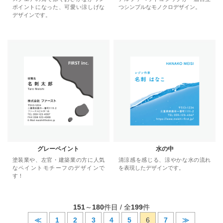
ポイントになった、可愛い涼しげな
つシンプルなモノクロデザイン。
デザインです。
グレーペイント
水の中
塗装業や、左官・建築業の方に人気
清涼感を感じる、涼やかな水の流れ
なペイントモチーフのデザインで
を表現したデザインです。
す！
151
～
180
件目 / 全
199
件
≪
1
2
3
4
5
6
7
≫