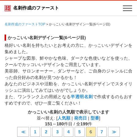
名刺作成のファースト
名刺作成のファーストTOP
>
かっこいい名刺デザイン一覧(6ページ目)
かっこいい名刺デザイン一覧(6ページ目)
格好いい名刺を持ちたいとお考えの方に、かっこいいデザインを
集めました。
シャープな図形、鮮やかな色味、ダークな色使いなどを使った、
クールでカッコいいデザインをご用意しています。
美容師、サロンオーナー、ダンサーなど、ご自身のジャンルに合
った自分好みの名刺が見つかるかも！
あなたのビジネスや活動を、かっこいい名刺デザインでスタイリ
ッシュに演出してみてはいかがでしょうか。
また、ワンランク上の用紙となる
半透明名刺
で作成するのもおす
すめですので、ぜひ一度ご覧ください！
かっこいい名刺の人気順で表示しています
並べ替え: [
人気順
|
発売日
|
型番
]
151
～
180
件目 / 全
199
件
≪
1
2
3
4
5
6
7
≫