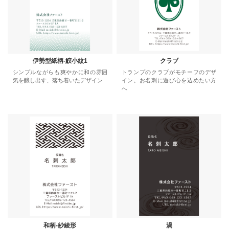
伊勢型紙柄-鮫小紋1
クラブ
シンプルながらも爽やかに和の雰囲
トランプのクラブがモチーフのデザ
気を醸し出す、落ち着いたデザイン
イン。お名刺に遊び心を込めたい方
へ
和柄-紗綾形
渦