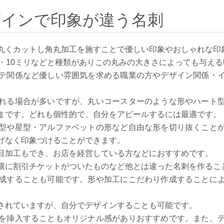
ザインで印象が違う名刺
丸くカットし角丸加工を施すことで優しい印象やおしゃれな印
リ・10ミリなどと種類がありこの丸みの大きさによっても与え
テ関係など優しい雰囲気を求める職業の方やデザイン関係・
れる場合が多いですが、丸いコースターのような形やハート
まです。どれも個性的で、自分をアピールするには最適です。
型や星型・アルファベットの形など自由な形を切り抜くこと
げなく印象づけることができます。
目加工もでき、お店を経営している方などにおすすめです。
横に割引チケットがついたものなど他とは違った名刺を作るこ
成することも可能です。形や加工にこだわり作成することに
されていますが、自分でデザインすることも可能です。
を挿入することもオリジナル感がありおすすめです。また、