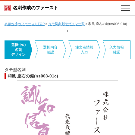
名刺作成のファースト
名刺作成のファーストTOP
>
タテ型名刺デザイン一覧
>
和風 座右の銘(ns003-01c)
+
選択中の
選択内容
注文者情報
入力情報
名刺
確認
入力
確認
デザイン
タテ型名刺
和風 座右の銘(ns003-01c)