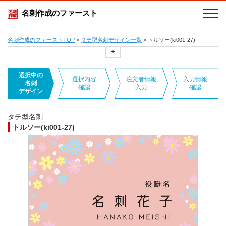
名刺作成のファースト
名刺作成のファーストTOP
>
タテ型名刺デザイン一覧
>
トルソー(ki001-27)
+
選択中の
選択内容
注文者情報
入力情報
名刺
確認
入力
確認
デザイン
タテ型名刺
トルソー(ki001-27)