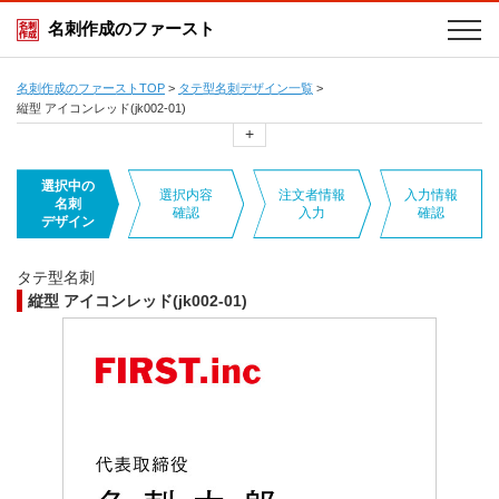
名刺作成のファースト
名刺作成のファーストTOP
>
タテ型名刺デザイン一覧
>
縦型 アイコンレッド(jk002-01)
+
選択中の
選択内容
注文者情報
入力情報
名刺
確認
入力
確認
デザイン
タテ型名刺
縦型 アイコンレッド(jk002-01)