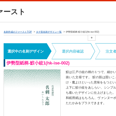
ァースト
名刺作成のファーストTOP
タテ型名刺デザイン一覧
伊勢型紙柄-鮫小紋1(hk-ise-002)
+
選択中の名刺デザイン
選択内容確認
注文
伊勢型紙柄-鮫小紋1(hk-ise-002)
鮫は江戸小紋の柄の１つで、細か
抜いた文様です。 鮫の肌は固い
け・魔よけといった意味をもつとい
上下に鮫小紋をあしらい、シンプ
ち着いたデザインに仕上げました。
和紙用紙はもちろん、ヴァンヌー
たたかみをプラスできます。