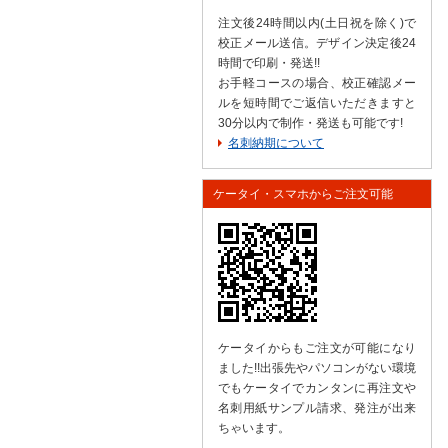
注文後24時間以内(土日祝を除く)で
校正メール送信。デザイン決定後24
時間で印刷・発送!!
お手軽コースの場合、校正確認メー
ルを短時間でご返信いただきますと
30分以内で制作・発送も可能です!
名刺納期について
ケータイ・スマホからご注文可能
ケータイからもご注文が可能になり
ました!!出張先やパソコンがない環境
でもケータイでカンタンに再注文や
名刺用紙サンプル請求、発注が出来
ちゃいます。