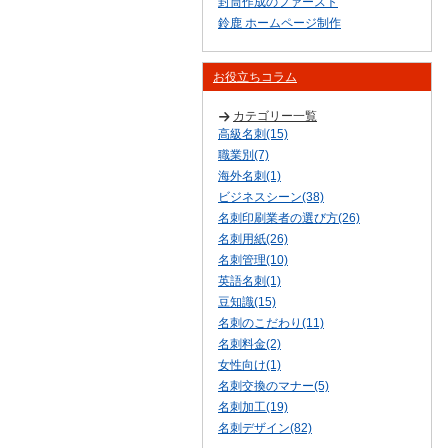
封筒作成のファースト
鈴鹿 ホームページ制作
お役立ちコラム
カテゴリー一覧
高級名刺(15)
職業別(7)
海外名刺(1)
ビジネスシーン(38)
名刺印刷業者の選び方(26)
名刺用紙(26)
名刺管理(10)
英語名刺(1)
豆知識(15)
名刺のこだわり(11)
名刺料金(2)
女性向け(1)
名刺交換のマナー(5)
名刺加工(19)
名刺デザイン(82)