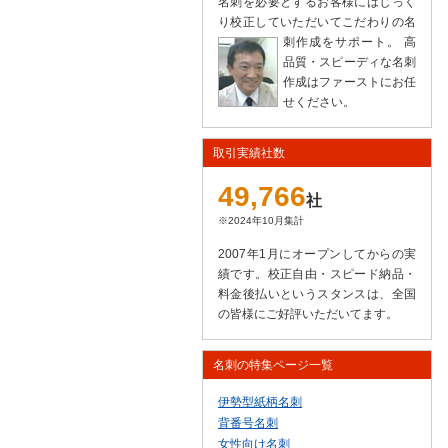
名刺を必要とするお客様にはじっく
り校正していただいてこだわりの名
刺作成をサポート。
高
品質・スピーディな名刺
作成はファーストにお任
せください。
取引実績社数
49,766
社
※2024年10月集計
2007年1月にオープンしてからの実
績です。校正自由・スピード納品・
料金後払いというスタンスは、全国
の皆様にご好評いただいてます。
名刺の特集ページ一覧
伊勢型紙柄名刺
背番号名刺
女性向け名刺