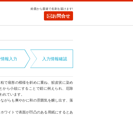
鈴鹿から最速で名刺を届けます!
お問合せ
者情報入力
入力情報確認
い粒で扇形の模様を斜めに重ね、鮫皮状に染め
ことから小紋にすることで鎧に例えられ、厄除
われています。
ルながらも爽やかに和の雰囲気を醸し出す、落
ボホワイトで表面が凹凸のある用紙にするとあ