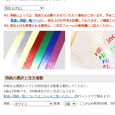
※1. 用紙によっては、箔加工をお断りさせていただく場合がございます。予め
取扱い用紙一覧ページ
に、箔仕上げの可否を記載しております。ご確認く
※2. 箔仕上げを希望される箇所は、ご注文フォームの備考欄にご記入ください。
用紙の選択と注文箱数
印刷する用紙タイプと今回作成する数量を選択してください。
1箱は100枚です。100枚単位でのご注文になります。
取扱い用紙一覧についてはこちらをご覧ください。
(別ウィンドウで開きます)
用紙：
数量：
少なめ希望(50枚、50