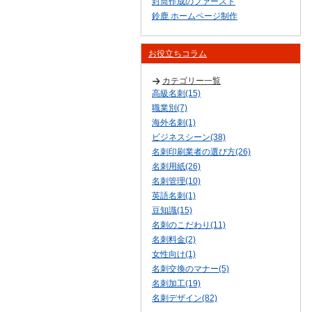
封筒作成のファースト
鈴鹿 ホームページ制作
お役立ちコラム
カテゴリー一覧
高級名刺(15)
職業別(7)
海外名刺(1)
ビジネスシーン(38)
名刺印刷業者の選び方(26)
名刺用紙(26)
名刺管理(10)
英語名刺(1)
豆知識(15)
名刺のこだわり(11)
名刺料金(2)
女性向け(1)
名刺交換のマナー(5)
名刺加工(19)
名刺デザイン(82)