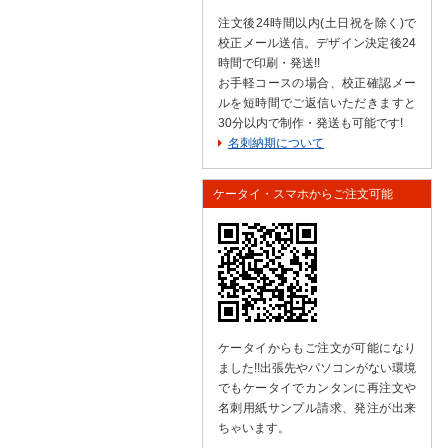
注文後24時間以内(土日祝を除く)で
校正メール送信。デザイン決定後24
時間で印刷・発送!!
お手軽コースの場合、校正確認メー
ルを短時間でご返信いただきますと
30分以内で制作・発送も可能です!
名刺納期について
ケータイ・スマホからご注文可能
ケータイからもご注文が可能になり
ました!!出張先やパソコンがない環境
でもケータイでカンタンに再注文や
名刺用紙サンプル請求、発注が出来
ちゃいます。