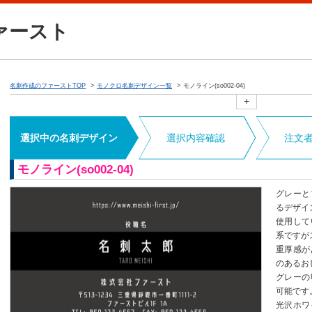
ァースト
名刺作成のファーストTOP
モノクロ名刺デザイン一覧
モノライン(so002-04)
+
選択中の名刺デザイン
選択内容確認
注文
モノライン(so002-04)
グレーと
るデザイ
使用して
系ですが
重厚感が
のあるお
グレーの
可能です
光沢ホワ