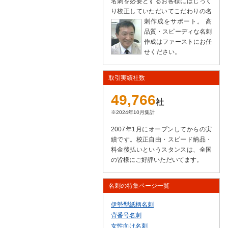
名刺を必要とするお客様にはじっく
り校正していただいてこだわりの名
刺作成をサポート。
高
品質・スピーディな名刺
作成はファーストにお任
せください。
取引実績社数
49,766
社
※2024年10月集計
2007年1月にオープンしてからの実
績です。校正自由・スピード納品・
料金後払いというスタンスは、全国
の皆様にご好評いただいてます。
名刺の特集ページ一覧
伊勢型紙柄名刺
背番号名刺
女性向け名刺