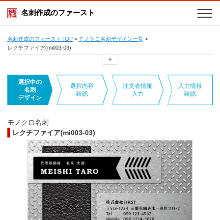
名刺作成のファースト
名刺作成のファーストTOP
>
モノクロ名刺デザイン一覧
>
レクチファイア(mi003-03)
+
選択中の
選択内容
注文者情報
入力情報
名刺
確認
入力
確認
デザイン
モノクロ名刺
レクチファイア(mi003-03)