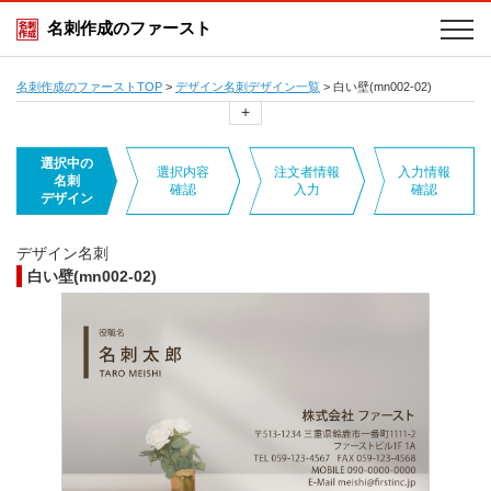
名刺作成のファースト
名刺作成のファーストTOP
>
デザイン名刺デザイン一覧
>
白い壁(mn002-02)
+
選択中の
選択内容
注文者情報
入力情報
名刺
確認
入力
確認
デザイン
デザイン名刺
白い壁(mn002-02)