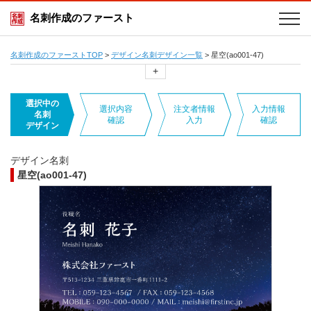
名刺作成のファースト
名刺作成のファーストTOP
>
デザイン名刺デザイン一覧
>
星空(ao001-47)
+
選択中の
選択内容
注文者情報
入力情報
名刺
確認
入力
確認
デザイン
デザイン名刺
星空(ao001-47)