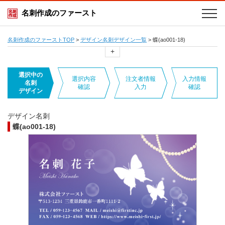
名刺作成のファースト
名刺作成のファーストTOP
>
デザイン名刺デザイン一覧
>
蝶(ao001-18)
+
選択中の
選択内容
注文者情報
入力情報
名刺
確認
入力
確認
デザイン
デザイン名刺
蝶(ao001-18)