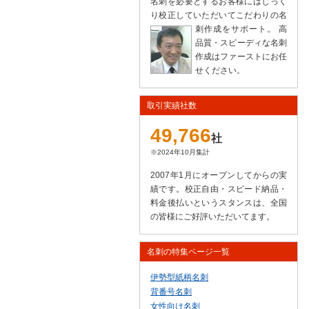
名刺を必要とするお客様にはじっく
り校正していただいてこだわりの名
刺作成をサポート。
高
品質・スピーディな名刺
作成はファーストにお任
せください。
取引実績社数
49,766
社
※2024年10月集計
2007年1月にオープンしてからの実
績です。校正自由・スピード納品・
料金後払いというスタンスは、全国
の皆様にご好評いただいてます。
名刺の特集ページ一覧
伊勢型紙柄名刺
背番号名刺
女性向け名刺