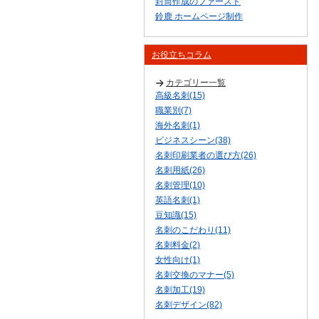
封筒作成のファースト
鈴鹿 ホームページ制作
お役立ちコラム
カテゴリー一覧
高級名刺(15)
職業別(7)
海外名刺(1)
ビジネスシーン(38)
名刺印刷業者の選び方(26)
名刺用紙(26)
名刺管理(10)
英語名刺(1)
豆知識(15)
名刺のこだわり(11)
名刺料金(2)
女性向け(1)
名刺交換のマナー(5)
名刺加工(19)
名刺デザイン(82)