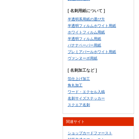
[ 名刺用紙について ]
半透明系用紙の選び方
半透明フィルムホワイト用紙
ホワイトフィルム用紙
半透明フィルム用紙
バナナペーパー用紙
プレミアパールホワイト用紙
ヴァンヌーボ用紙
[ 名刺加工など ]
箔仕上げ加工
角丸加工
ワード・エクセル入稿
名刺サイズステッカー
スクエア名刺
関連サイト
ショップカードファースト