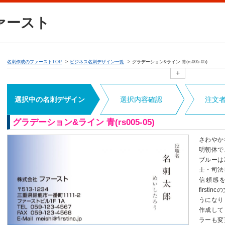
ァースト
名刺作成のファーストTOP
ビジネス名刺デザイン一覧
グラデーション&ライン 青(rs005-05)
+
選択中の名刺デザイン
選択内容確認
注文
グラデーション&ライン 青(rs005-05)
さわやか
明朝体で
ブルーは
士・司法
信頼感
first
うになり
作成して
ラーも変