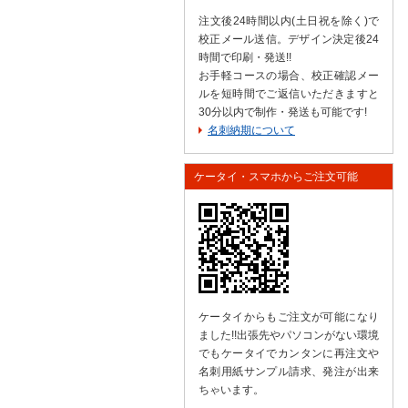
注文後24時間以内(土日祝を除く)で
校正メール送信。デザイン決定後24
時間で印刷・発送!!
お手軽コースの場合、校正確認メー
ルを短時間でご返信いただきますと
30分以内で制作・発送も可能です!
名刺納期について
ケータイ・スマホからご注文可能
ケータイからもご注文が可能になり
ました!!出張先やパソコンがない環境
でもケータイでカンタンに再注文や
名刺用紙サンプル請求、発注が出来
ちゃいます。