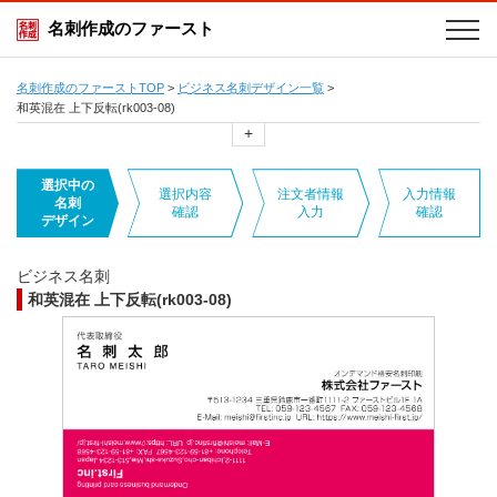
名刺作成のファースト
名刺作成のファーストTOP
>
ビジネス名刺デザイン一覧
>
和英混在 上下反転(rk003-08)
+
選択中の
選択内容
注文者情報
入力情報
名刺
確認
入力
確認
デザイン
ビジネス名刺
和英混在 上下反転(rk003-08)