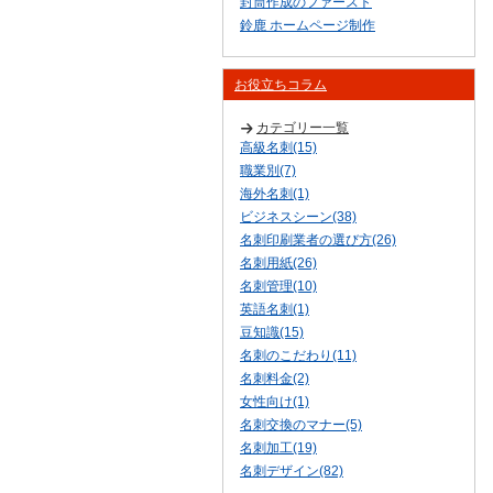
封筒作成のファースト
鈴鹿 ホームページ制作
お役立ちコラム
カテゴリー一覧
高級名刺(15)
職業別(7)
海外名刺(1)
ビジネスシーン(38)
名刺印刷業者の選び方(26)
名刺用紙(26)
名刺管理(10)
英語名刺(1)
豆知識(15)
名刺のこだわり(11)
名刺料金(2)
女性向け(1)
名刺交換のマナー(5)
名刺加工(19)
名刺デザイン(82)