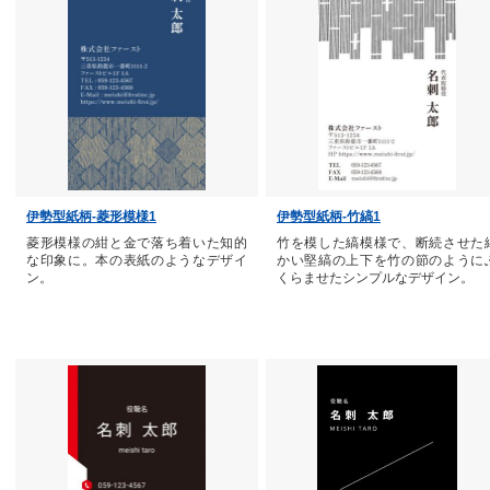
伊勢型紙柄-菱形模様1
伊勢型紙柄-竹縞1
菱形模様の紺と金で落ち着いた知的
竹を模した縞模様で、断続させた
な印象に。本の表紙のようなデザイ
かい堅縞の上下を竹の節のように
ン。
くらませたシンプルなデザイン。