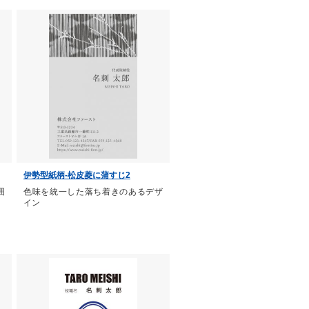
伊勢型紙柄-松皮菱に蒲すじ2
囲
色味を統一した落ち着きのあるデザ
イン