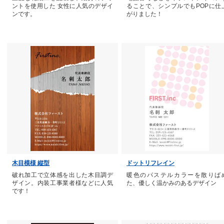
ントを使用した 女性に人気のデザイ
ることで、シンプルでもPOPに仕
ンです。
がりました！
木目模様 縦型
ドットリフレイン
破れ加工で立体感を出した木目調デ
暖色のパステルカラーを散りば
ザイン。内装工事業者様などに人気
た、優しく温かみのあるデザイン
です！