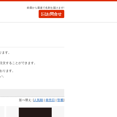
鈴鹿から最速で名刺を届けます!
お問合せ
ります。
注文することができます。
おります。
い。
並べ替え: [
人気順
|
発売日
|
型番
]