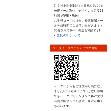
注文後24時間以内(土日祝を除く)で
校正メール送信。デザイン決定後24
時間で印刷・発送!!
お手軽コースの場合、校正確認メー
ルを短時間でご返信いただきますと
30分以内で制作・発送も可能です!
名刺納期について
ケータイ・スマホからご注文可能
ケータイからもご注文が可能になり
ました!!出張先やパソコンがない環境
でもケータイでカンタンに再注文や
名刺用紙サンプル請求、発注が出来
ちゃいます。