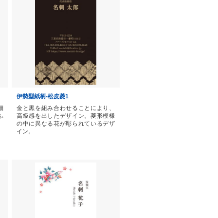
伊勢型紙柄-松皮菱1
細
金と黒を組み合わせることにより、
ふ
高級感を出したデザイン。菱形模様
の中に異なる花が彫られているデザ
イン。