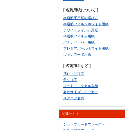
[ 名刺用紙について ]
半透明系用紙の選び方
半透明フィルムホワイト用紙
ホワイトフィルム用紙
半透明フィルム用紙
バナナペーパー用紙
プレミアパールホワイト用紙
ヴァンヌーボ用紙
[ 名刺加工など ]
箔仕上げ加工
角丸加工
ワード・エクセル入稿
名刺サイズステッカー
スクエア名刺
関連サイト
ショップカードファースト