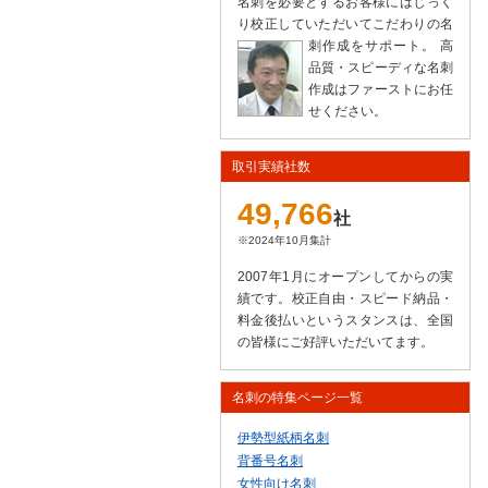
名刺を必要とするお客様にはじっく
り校正していただいてこだわりの名
刺作成をサポート。
高
品質・スピーディな名刺
作成はファーストにお任
せください。
取引実績社数
49,766
社
※2024年10月集計
2007年1月にオープンしてからの実
績です。校正自由・スピード納品・
料金後払いというスタンスは、全国
の皆様にご好評いただいてます。
名刺の特集ページ一覧
伊勢型紙柄名刺
背番号名刺
女性向け名刺