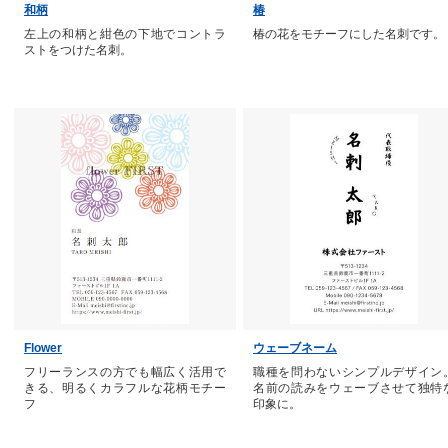
和柄
椿
左上の和柄と紺色の下地でコントラ
椿の花をモチーフにした名刺です。
ストをつけた名刺。
Flower
ウェーブネーム
フリーランスの方でも幅広く活用で
職種を問わないシンプルデザイン
きる、明るくカラフルな花柄モチー
名前の読みをウェーブさせて独特
フ
印象に。