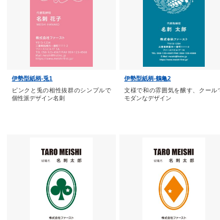
伊勢型紙柄-兎1
伊勢型紙柄-鶴亀2
ピンクと兎の相性抜群のシンプルで
文様で和の雰囲気を醸す、クール
個性派デザイン名刺
モダンなデザイン