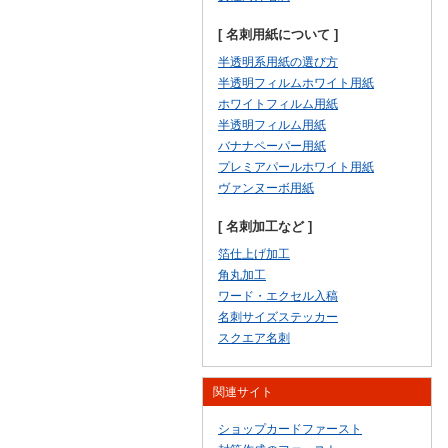
[ 名刺用紙について ]
半透明系用紙の選び方
半透明フィルムホワイト用紙
ホワイトフィルム用紙
半透明フィルム用紙
バナナペーパー用紙
プレミアパールホワイト用紙
ヴァンヌーボ用紙
[ 名刺加工など ]
箔仕上げ加工
角丸加工
ワード・エクセル入稿
名刺サイズステッカー
スクエア名刺
関連サイト
ショップカードファースト