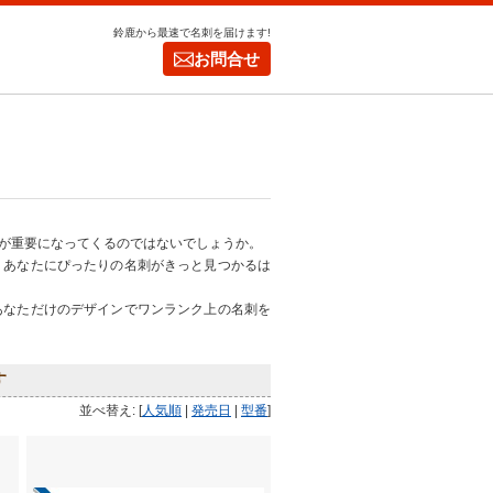
鈴鹿から最速で名刺を届けます!
お問合せ
が重要になってくるのではないでしょうか。
、あなたにぴったりの名刺がきっと見つかるは
あなただけのデザインでワンランク上の名刺を
す
並べ替え: [
人気順
|
発売日
|
型番
]