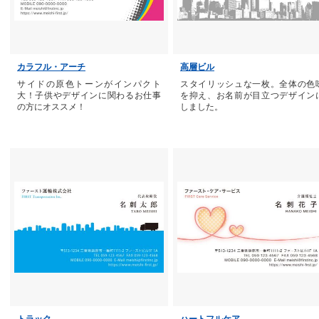
カラフル・アーチ
高層ビル
サイドの原色トーンがインパクト
スタイリッシュな一枚。全体の色
大！子供やデザインに関わるお仕事
を抑え、お名前が目立つデザイン
の方にオススメ！
しました。