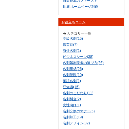
封筒作成のファースト
鈴鹿 ホームページ制作
お役立ちコラム
カテゴリー一覧
高級名刺(15)
職業別(7)
海外名刺(1)
ビジネスシーン(38)
名刺印刷業者の選び方(26)
名刺用紙(26)
名刺管理(10)
英語名刺(1)
豆知識(15)
名刺のこだわり(11)
名刺料金(2)
女性向け(1)
名刺交換のマナー(5)
名刺加工(19)
名刺デザイン(82)