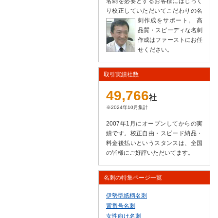
名刺を必要とするお客様にはじっく
り校正していただいてこだわりの名
刺作成をサポート。
高
品質・スピーディな名刺
作成はファーストにお任
せください。
取引実績社数
49,766
社
※2024年10月集計
2007年1月にオープンしてからの実
績です。校正自由・スピード納品・
料金後払いというスタンスは、全国
の皆様にご好評いただいてます。
名刺の特集ページ一覧
伊勢型紙柄名刺
背番号名刺
女性向け名刺