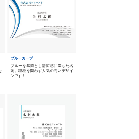
ブルーカーブ
。
ブルーを基調とし清涼感に満ちた名
な
刺。職種を問わず人気の高いデザイ
ンです！