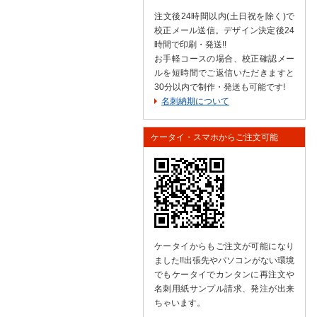
注文後24時間以内(土日祝を除く)で
校正メール送信。デザイン決定後24
時間で印刷・発送!!
お手軽コースの場合、校正確認メー
ルを短時間でご返信いただきますと
30分以内で制作・発送も可能です!
名刺納期について
ケータイ・スマホからご注文可能
ケータイからもご注文が可能になり
ました!!出張先やパソコンがない環境
でもケータイでカンタンに再注文や
名刺用紙サンプル請求、発注が出来
ちゃいます。