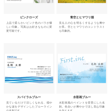
ピンクローズ
青空とヒマワリ畑
上品で柔らかいピンク色のバラが優
見る人の心を明るくするような爽や
しい印象。写真はお好きなものに変
か系。空とヒマワリのコントラスト
更可能です。
も印象的。
スパイラルブルー
水彩画ブルー
見ているだけで涼しくなれる、穏や
水彩画風のペイントを背景にした名
かな波をデザインしたブルーライン
刺。色合いが爽やかで涼し気な印象
の名刺です。
を与えます。