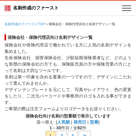
名刺作成のファースト
名刺作成のファーストTOP
>
保険会社・保険代理店向け名刺デザイン一覧
保険会社・保険代理店向け名刺デザイン一覧
保険会社や保険代理店で働かれている方に人気の名刺デザインを
集めました。
生命保険会社、損害保険会社、少額短期保険業者など、どのよう
な形態の保険会社の方でも、保険販売員の方や保険営業の方にと
って名刺は大切なツールです。
名刺は第一印象を決める要素の一つですので、デザインにこだわ
って選んでみませんか。
デザインテンプレートを元にして、写真やレイアウト、色の変更
をしたり、二次元バーコードや事務所のロゴを入れる事ができま
す。
ご希望の際は注文フォームよりロゴデータをお送りください。
保険会社向け名刺の型番順で表示しています
並べ替え: [
人気順
|
発売日
|
型番
]
1
～
30
件目 / 全
82
件
1
2
3
≫